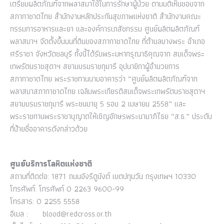
เตรียมผลิตภัณฑ์จากพลาสมาใช้ในการรักษาผู้ป่วย ตามมติเห็นชอบจาก
สภากาชาดไทย สำนักงานหลักประกันสุขภาพแห่งชาติ สำนักงานคณะ
กรรมการอาหารและยา และองค์การเภสัชกรรม ศูนย์ผลิตผลิตภัณฑ์
พลาสมาฯ จัดตั้งขึ้นบนที่ดินของสภากาชาดไทย ที่ตำบลบางพระ อำเภอ
ศรีราชา จังหวัดชลบุรี ทั้งนี้ได้รับพระมหากรุณาธิคุณจาก สมเด็จพระ
เทพรัตนราชสุดาฯ สยามบรมราชกุมารี อุปนายิกาผู้อำนวยการ
สภากาชาดไทย พระราชทานนามอาคารว่า “ศูนย์ผลิตผลิตภัณฑ์จาก
พลาสมาสภากาชาดไทย เฉลิมพระเกียรติสมเด็จพระเทพรัตนราชสุดาฯ
สยามบรมราชกุมารี พระชนมายุ 5 รอบ 2 เมษายน 2558” และ
พระราชทานพระราชานุญาตให้เชิญอักษรพระนามาภิไธย “ส.ธ.” ประดับ
ที่ป้ายชื่ออาคารดังกล่าวด้วย
ศูนย์บริการโลหิตแห่งชาติ
สถานที่ติดต่อ: 1871 ถนนอังรีดูนังต์ เขตปทุมวัน กรุงเทพฯ 10330
โทรศัพท์: โทรศัพท์ 0 2263 9600-99
โทรสาร: 0 2255 5558
อีเมล :
blood@redcross.or.th