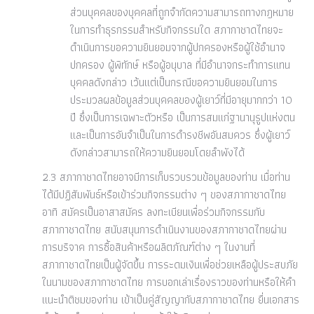
ส่วนบุคคลของบุคคลที่ถูกจำกัดความสามารถทางกฎหมาย
ในการทำธุรกรรมสำหรับกิจกรรมใด สภากาชาดไทยจะ
ดำเนินการขอความยินยอมจากผู้ปกครองหรือผู้ใช้อำนาจ
ปกครอง ผู้พิทักษ์ หรือผู้อนุบาล ที่มีอำนาจกระทำการแทน
บุคคลดังกล่าว เว้นแต่เป็นกรณีขอความยินยอมในการ
ประมวลผลข้อมูลส่วนบุคคลของผู้เยาว์ที่มีอายุมากกว่า 10
ปี ซึ่งเป็นการเฉพาะตัวหรือ เป็นการสมแก่ฐานานุรูปแห่งตน
และเป็นการอันจำเป็นในการดำรงชีพอันสมควร ซึ่งผู้เยาว์
ดังกล่าวสามารถให้ความยินยอมโดยลำพังได้
2.3 สภากาชาดไทยอาจมีการเก็บรวบรวมข้อมูลของท่าน เมื่อท่าน
ได้มีปฏิสัมพันธ์หรือเข้าร่วมกิจกรรมต่าง ๆ ของสภากาชาดไทย
อาทิ สมัครเป็นอาสาสมัคร ลงทะเบียนเพื่อร่วมกิจกรรมกับ
สภากาชาดไทย สนับสนุนการดำเนินงานของสภากาชาดไทยผ่าน
การบริจาค การซื้อสินค้าหรือผลิตภัณฑ์ต่าง ๆ ในงานที่
สภากาชาดไทยเป็นผู้จัดขึ้น การระดมเงินเพื่อช่วยเหลือผู้ประสบภัย
ในนามของสภากาชาดไทย การบอกเล่าเรื่องราวของท่านหรือให้คำ
แนะนำติชมของท่าน เข้าเป็นคู่สัญญากับสภากาชาดไทย ยื่นเอกสาร