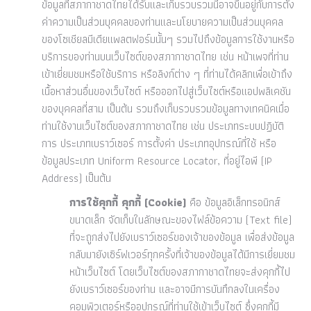
ข้อมูลที่สภากาชาดไทยได้รับและเก็บรวบรวมนี้อาจขึ้นอยู่กับการตั้ง
ค่าความเป็นส่วนบุคคลของท่านและนโยบายความเป็นส่วนบุคคล
ของโซเชียลมีเดียแพลตฟอร์มนั้นๆ รวมไปถึงข้อมูลการใช้งานหรือ
บริการของท่านบนเว็บไซต์ของสภากาชาดไทย เช่น หน้าเพจที่ท่าน
เข้าเยี่ยมชมหรือใช้บริการ หรือลิงก์ต่าง ๆ ที่ท่านได้คลิกเพื่อเข้าถึง
เนื้อหาส่วนอื่นของเว็บไซต์ หรือออกไปสู่เว็บไซต์หรือแอปพลิเคชัน
ของบุคคลที่สาม เป็นต้น รวมถึงเก็บรวบรวมข้อมูลทางเทคนิคเมื่อ
ท่านใช้งานเว็บไซต์ของสภากาชาดไทย เช่น ประเภทระบบปฏิบัติ
การ ประเภทเบราว์เซอร์ การตั้งค่า ประเภทอุปกรณ์ที่ใช้ หรือ
ข้อมูลประเภท Uniform Resource Locator, ที่อยู่ไอพี (IP
Address) เป็นต้น
การใช้คุกกี้ คุกกี้ (Cookie)
คือ ข้อมูลอิเล็กทรอนิกส์
ขนาดเล็ก จัดเก็บในลักษณะของไฟล์ข้อความ (Text file)
ที่จะถูกส่งไปยังเบราว์เซอร์ของเจ้าของข้อมูล เพื่อส่งข้อมูล
กลับมายังเซิร์ฟเวอร์ทุกครั้งที่เจ้าของข้อมูลได้มีการเยี่ยมชม
หน้าเว็บไซต์ โดยเว็บไซต์ของสภากาชาดไทยจะส่งคุกกี้ไป
ยังเบราว์เซอร์ของท่าน และอาจมีการบันทึกลงในเครื่อง
คอมพิวเตอร์หรืออุปกรณ์ที่ท่านใช้เข้าเว็บไซต์ ซึ่งคุกกี้มี