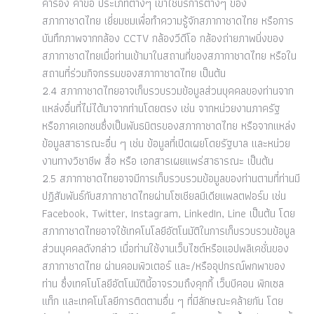
คำร้อง คำขอ ประเภทต่างๆ เข้าใช้บริการต่างๆ ของ
สภากาชาดไทย เยี่ยมชมเพื่อทำความรู้จักสภากาชาดไทย หรือการ
บันทึกภาพจากกล้อง CCTV กล้องวีดีโอ กล้องถ่ายภาพนิ่งของ
สภากาชาดไทยเมื่อท่านเข้ามาในสถานที่ของสภากาชาดไทย หรือใน
สถานที่ร่วมกิจกรรมของสภากาชาดไทย เป็นต้น
2.4 สภากาชาดไทยอาจเก็บรวบรวมข้อมูลส่วนบุคคลของท่านจาก
แหล่งอื่นที่ไม่ได้มาจากท่านโดยตรง เช่น จากหน่วยงานภาครัฐ
หรือภาคเอกชนซึ่งเป็นพันธมิตรของสภากาชาดไทย หรือจากแหล่ง
ข้อมูลสาธารณะอื่น ๆ เช่น ข้อมูลที่เปิดเผยโดยรัฐบาล และหน่วย
งานทางวิชาชีพ สื่อ หรือ เอกสารเผยแพร่สาธารณะ เป็นต้น
2.5 สภากาชาดไทยอาจมีการเก็บรวบรวมข้อมูลของท่านตามที่ท่านมี
ปฏิสัมพันธ์กับสภากาชาดไทยผ่านโซเชียลมีเดียแพลตฟอร์ม เช่น
Facebook, Twitter, Instagram, LinkedIn, Line เป็นต้น โดย
สภากาชาดไทยอาจใช้เทคโนโลยีอัตโนมัติในการเก็บรวบรวมข้อมูล
ส่วนบุคคลดังกล่าว เมื่อท่านใช้งานเว็บไซต์หรือแอปพลิเคชั่นของ
สภากาชาดไทย ผ่านคอมพิวเตอร์ และ/หรืออุปกรณ์พกพาของ
ท่าน ซึ่งเทคโนโลยีอัตโนมัตินี้อาจรวมถึงคุกกี้ เว็บบีคอน พิกเซล
แท็ก และเทคโนโลยีการติดตามอื่น ๆ ที่มีลักษณะคล้ายกัน โดย