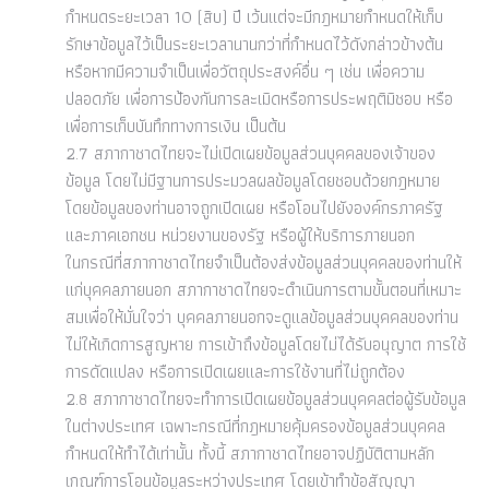
กำหนดระยะเวลา 10 (สิบ) ปี เว้นแต่จะมีกฎหมายกำหนดให้เก็บ
รักษาข้อมูลไว้เป็นระยะเวลานานกว่าที่กำหนดไว้ดังกล่าวข้างต้น
หรือหากมีความจำเป็นเพื่อวัตถุประสงค์อื่น ๆ เช่น เพื่อความ
ปลอดภัย เพื่อการป้องกันการละเมิดหรือการประพฤติมิชอบ หรือ
เพื่อการเก็บบันทึกทางการเงิน เป็นต้น
2.7 สภากาชาดไทยจะไม่เปิดเผยข้อมูลส่วนบุคคลของเจ้าของ
ข้อมูล โดยไม่มีฐานการประมวลผลข้อมูลโดยชอบด้วยกฎหมาย
โดยข้อมูลของท่านอาจถูกเปิดเผย หรือโอนไปยังองค์กรภาครัฐ
และภาคเอกชน หน่วยงานของรัฐ หรือผู้ให้บริการภายนอก
ในกรณีที่สภากาชาดไทยจำเป็นต้องส่งข้อมูลส่วนบุคคลของท่านให้
แก่บุคคลภายนอก สภากาชาดไทยจะดำเนินการตามขั้นตอนที่เหมาะ
สมเพื่อให้มั่นใจว่า บุคคลภายนอกจะดูแลข้อมูลส่วนบุคคลของท่าน
ไม่ให้เกิดการสูญหาย การเข้าถึงข้อมูลโดยไม่ได้รับอนุญาต การใช้
การดัดแปลง หรือการเปิดเผยและการใช้งานที่ไม่ถูกต้อง
2.8 สภากาชาดไทยจะทำการเปิดเผยข้อมูลส่วนบุคคลต่อผู้รับข้อมูล
ในต่างประเทศ เฉพาะกรณีที่กฎหมายคุ้มครองข้อมูลส่วนบุคคล
กำหนดให้ทำได้เท่านั้น ทั้งนี้ สภากาชาดไทยอาจปฏิบัติตามหลัก
เกณฑ์การโอนข้อมูลระหว่างประเทศ โดยเข้าทำข้อสัญญา