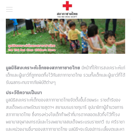
Searc
มูลนิธิสงเคราะห์เด็กของสภากาชาดไทย
มีหน้าที่ให้การสงเคราะห์แก่
เด็กและผู้เยาว์ที่ถูกทอดทิ้งไว้กับสภากาชาดไทย รวมทั้งเด็กและผู้เยาว์ที่ได้
รับผลกระทบจากภัยพิบัติต่างๆ
ประวัติความเป็นมา
มูลนิธิสงเคราะห์เด็กของสภากาชาดไทยจัดตั้งขึ้นโดยพระ ราชดำริของ
สมเด็จพระเทพรัตนราชสุดาฯ สยามบรมราชกุมารี อุปนายิกาผู้อำนวยการ
สภากาชาดไทย ซึ่งทรงห่วงใยเด็กกำพร้าที่มารดาคลอดแล้วทิ้งไว้ที่โรง
พยาบาลจุฬาลงกรณ์และโรงพยาบาลสมเด็จพระบรมราชเทวี ณ ศรีราชา
และหน่วยงานอื่นๆของสภากาชาดไทย มูลนิธิฯจะรับอุปการะเลี้ยงดูและหา