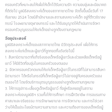
ครอบครัวที่เหมาะสมให้เพื่อให้เด็กได้รับความรัก ความอบอุ่นและมีอนาคต
ที่ดีต่อไป มูลนิธิสงเคราะห์เด็กของสภากาชาดไทย จัดตั้งขึ้นเมื่อวันที่ 17
กันยายน 2524 โดยมีสำนักงานและสถานสงเคราะห์เด็ก อยู่ที่ตึกวชิราลง
กรณ์ โรงพยาบาลจุฬาลงกรณ์ และได้รับอนุญาตให้ดำเนินการจัดหา
ครอบครัวบุญธรรมให้แก่เด็กอย่างถูกต้องตามกฏหมาย
วัตถุประสงค์
มูลนิธิสงเคราะห์เด็กของสภากาชาดไทย มีวัตถุประสงค์ เพื่อให้การ
สงเคราะห์แก่เด็กและผู้เยาว์ที่ถูกทอดทิ้งดังต่อไปนี้
1. สืบหาบิดามารดาที่แท้จริงของเด็กหรือผู้เยาว์และช่วยเหลือเด็กหรือผู้
เยาว์ ให้มีชีวิตที่อบอุ่นในครอบครัวของตนเอง
2. จัดหาครอบครัวทดแทนให้แก่เด็กหรือผู้เยาว์ในกรณีที่ไม่สามารถสืบหา
บิดามารดา ได้หรือในกรณีที่เด็กหรือผู้เยาว์ไม่อาจอยู่กับครอบครัวของ
ตนเองได้ โดยจัดบริการบุตรบุญธรรมอย่างถูกต้องตามกฎหมาย
3. ให้การอุปการะเลี้ยงดูเด็กหรือผู้เยาว์ ที่อยู่หรือเคยอยู่ในสถาน
สงเคราะห์ของมูลนิธิฯ รวมทั้งให้การศึกษา การฝึกวิชาชีพ การอบรมทาง
ศาสนาและจริยธรรม การรักษาพยาบาล การจัดหางาน และการใช่เวลา
ว่างให้เป็นประโยชน์ตามความสามารถ และความต้องการของเด็กหรือผู้