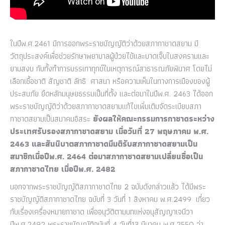
ในปีพ
.
ศ
.
2461
มีการออกพระราชบัญญัติว่าด้วยสภากาชาดสยาม มี
วัตถุประสงค์เพื่อช่วยรักษาพยาบาลผู้ป่วยไข้และบาดเจ็บในสงครามและ
ยามสงบ กับทั้งทำการบรรเทาทุกข์ในเหตุการณ์สาธารณภัยพินาศ โดยไม่
เลือกเชื้อชาติ สัญชาติ ลัทธิ
ศาสนา หรือความเห็นในทางการเมืองของผู้
ประสบภัย ยึดหลักมนุษยธรรมเป็นที่ตั้ง และต่อมาในปีพ
.
ศ
. 2463
ได้ออก
พระราชบัญญัติว่าด้วยสภากาชาดสยามแก้ไขเพิ่มเติมจัดระเบียบสภา
กาชาดสยามเป็นสมาคมอิสระ
ยังผลให้คณะกรรมการกาชาดระหว่าง
ประเทศรับรองสภากาชาดสยาม
เมื่อวันที่
27
พฤษภาคม
พ
.
ศ
.
2463
และสันนิบาตสภากาชาดมีมติรับสภากาชาดสยามเป็น
สมาชิกเมื่อปีพ
.
ศ
. 2464
ต่อมาสภากาชาดสยามเปลี่ยนชื่อเป็น
สภากาชาดไทย
เมื่อปีพ
.
ศ
. 2482
นอกจากพระราชบัญญัติสภากาชาดไทย
2
ฉบับดังกล่าวแล้ว ได้มีพระ
ราชบัญญัติสภากาชาดไทย ฉบับที่
3
วันที่
1
สิงหาคม พ
.
ศ
.2499
เกี่ยว
กับเรื่องเครื่องหมายกาชาด เพื่ออนุวัติตามบทแห่งอนุสัญญาเจนีวา
ปีพ
.
ศ
.2492
พระราชบัญญัติฉบับที่
4
วันที่
13
มีนาคม พ
.
ศ
.2550
ว่า