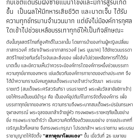
กับเขตแดนริมฝั่งซ้ายแม่น้ำโขงและมีการสู้รบเกิด
ขึ้น
เป็นผลให้มีทหารเสียชีวิต และบาดเจ็บ ได้รับ
ความทุกข์ทรมานจำนวนมาก แต่ยังไม่มีองค์การกุศล
ใดเข้าไปช่วยเหลือบรรเทาทุกข์ให้เป็นกิจลักษณะ
ดังนั้นกุลสตรีไทยที่สูงศักดิ์ในเวลานั้น โดยการนำของท่านผู้หญิงเปลี่ยน
ภาสกรวงศ์ ภริยาเจ้าพระยาภาสกรวงศ์ (พร บุนนาค) ได้ชักชวนบรรดา
สตรีไทยช่วยกันเรี่ยไรเงินและสิ่งของ เพื่อส่งไปช่วยเหลือทหารที่ได้รับ
บาดเจ็บ และมีความเห็นว่าควรจะมีองค์การใดองค์การหนึ่งช่วยบรรเทา
ความทุกข์ยากของทหาร เช่นเดียวกับองค์การกาชาดของต่างประเทศ จึง
ได้นำความกราบบังคมทูลสมเด็จพระนางเจ้าสว่างวัฒนา
พระบรม
ราชเทวี (สมเด็จพระศรีสวรินทิรา บรมราชเทวี พระพันวัสสาอัยยิกาเจ้า)
ขอให้ทรงเป็นชนนีบำรุง คือ เป็นองค์อุปถัมภ์ในการจัดตั้งองค์การ เพื่อ
บรรเทาทุกข์ยากของทหาร ความทราบถึงพระบาทสมเด็จพระปรมินทรมหา
จุฬาลงกรณ์ พระจุลจอมเกล้าเจ้าอยู่หัว ทรงพอพระราชหฤทัยเป็นอย่าง
ยิ่ง ทรงพระราชดำริว่า เป็นความคิดที่ต้องด้วยแบบอย่าง อารยประเทศที่
เจริญแล้วทั้งหลาย จึงทรงพระกรุณา โปรดเกล้าฯ พระราชทาน พระบรม
ราชานุญาตให้จัดตั้ง
“สภาอุณาโลมแดง”
ขึ้น เมื่อวันที่ 26 เมษายน