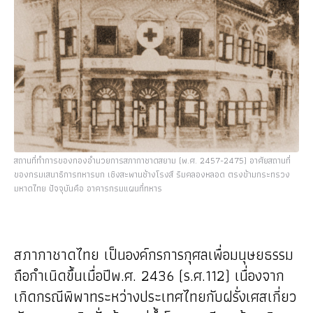
สถานที่ทำการของกองอำนวยการสภากาชาดสยาม (พ.ศ. 2457-2475) อาศัยสถานที่
ของกรมเสนาธิการทหารบก เชิงสะพานช้างโรงสี ริมคลองหลอด ตรงข้ามกระทรวง
มหาดไทย ปัจจุบันคือ อาคารกรมแผนที่ทหาร
สภากาชาดไทย เป็นองค์กรการกุศลเพื่อมนุษยธรรม
ถือกำเนิดขึ้นเมื่อปีพ.ศ. 2436 (ร.ศ.112) เนื่องจาก
เกิดกรณีพิพาทระหว่างประเทศไทยกับฝรั่งเศสเกี่ยว