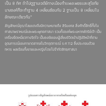
เป็น 8 ทิศ ถ้าไปดูฐานเจดีย์ทางเมืองกำแพงเพชรและสุโขทัย
บางองค์ก็จะทำฐาน 4 เหลี่ยมซ้อนกัน 2 ฐานเป็น 8 เหลี่ยมใน
ลักษณะเดียวกัน”
ลัญลักษณ์อุณาโลมแดงจึงมีความหมายถึง สิริมงคล สิ่งศักดิ์สิทธิ์ทั้งใน
ศาสนาพราหมณ์และพระพุทธศาสนา รวมทั้งองค์พระมหากษัตริย์เจ้า เป็น
เครื่องยึดเหนี่ยวทางจิตใจ เป็นธงชัยของผู้เสี่ยงชีวิตเข้าปฏิบัติหน้าที่ตาม
อุดมการณ์ของกาชาดสากลในวิกฤตการณ์ ร.ศ.112 ซึ่งประกอบด้วย
ทหาร พลเรือนทั้งชายและหญิงโดยไม่จำกัดสิทธฺศาสนา