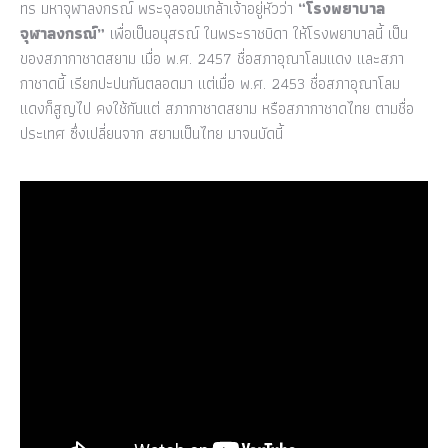
ทร มหาจุฬาลงกรณ์ พระจุลจอมเกล้าเจ้าอยู่หัวว่า
“โรงพยาบาล
จุฬาลงกรณ์”
เพื่อเป็นอนุสรณ์ ในพระราชบิดา ให้โรงพยาบาลนี้ เป็น
ของสภากาชาดสยาม เมื่อ พ.ศ. 2457 ชื่อสภาอุณาโลมแดง และสภา
กาชาดนี้ เรียกปะปนกันตลอดมา แต่เมื่อ พ.ศ. 2453 ชื่อสภาอุณาโลม
แดงก็สูญไป คงใช้กันแต่ สภากาชาดสยาม หรือสภากาชาดไทย ตามชื่อ
ประเทศ ซึ่งเปลี่ยนจาก สยามเป็นไทย มาจนบัดนี้