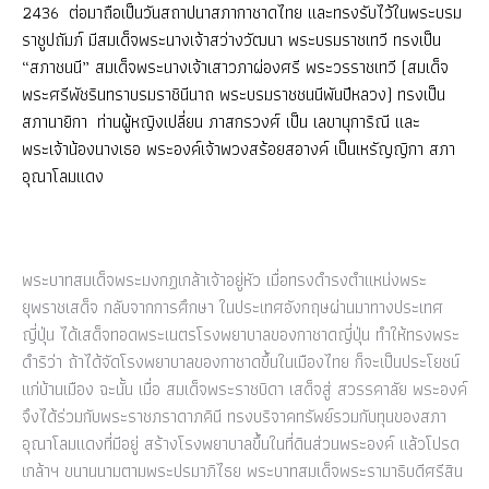
2436
ต่อมาถือเป็นวันสถาปนาสภากาชาดไทย และทรงรับไว้ในพระบรม
ราชูปถัมภ์ มีสมเด็จพระนางเจ้าสว่างวัฒนา พระบรมราชเทวี ทรงเป็น
“สภาชนนี” สมเด็จพระนางเจ้าเสาวภาผ่องศรี พระวรราชเทวี (สมเด็จ
พระศรีพัชรินทราบรมราชินีนาถ พระบรมราชชนนีพันปีหลวง) ทรงเป็น
สภานายิกา
ท่านผู้หญิงเปลี่ยน ภาสกรวงศ์ เป็น เลขานุการิณี และ
พระเจ้าน้องนางเธอ พระองค์เจ้าพวงสร้อยสอางค์ เป็นเหรัญญิกา สภา
อุณาโลมแดง
พระบาทสมเด็จพระมงกฏเกล้าเจ้าอยู่หัว เมื่อทรงดำรงตำแหน่งพระ
ยุพราชเสด็จ กลับจากการศึกษา ในประเทศอังกฤษผ่านมาทางประเทศ
ญี่ปุ่น ได้เสด็จทอดพระเนตรโรงพยาบาลของกาชาดญี่ปุ่น ทำให้ทรงพระ
ดำริว่า ถ้าได้จัดโรงพยาบาลของกาชาดขึ้นในเมืองไทย ก็จะเป็นประโยชน์
แก่บ้านเมือง ฉะนั้น เมื่อ สมเด็จพระราชบิดา เสด็จสู่ สวรรคาลัย พระองค์
จึงได้ร่วมกับพระราชภราดาภคินี ทรงบริจาคทรัพย์รวมกับทุนของสภา
อุณาโลมแดงที่มีอยู่ สร้างโรงพยาบาลขึ้นในที่ดินส่วนพระองค์ แล้วโปรด
เกล้าฯ ขนานนามตามพระปรมาภิไธย พระบาทสมเด็จพระรามาธิบดีศรีสิน