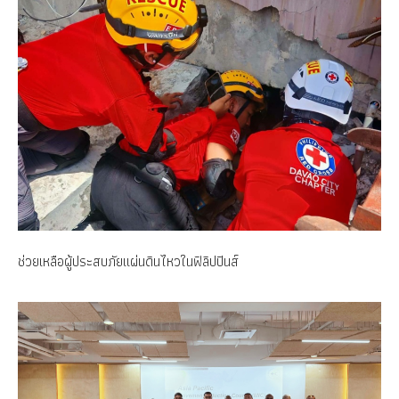
ช่วยเหลือผู้ประสบภัยแผ่นดินไหวในฟิลิปปินส์