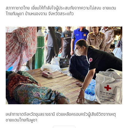
สภากาชาดไทย เยี่ยมให้กำลังใจผู้ประสบภัยจากความไม่สงบ ชายแดน
ไทยกัมพูชา บ้านหนองจาน จังหวัดสระแก้ว
เหล่ากาชาดจังหวัดอุบลราชธานี ช่วยเหลือครอบครัวผู้เสียชีวิตจากเหตุ
ชายแดนไทยกัมพูชา