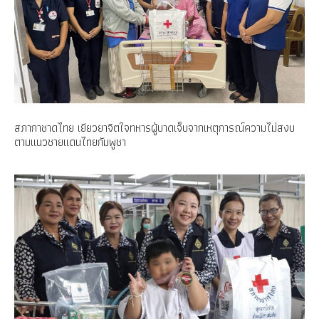
สภากาชาดไทย เยียวยาจิตใจทหารผู้บาดเจ็บจากเหตุการณ์ความไม่สงบ
ตามแนวชายแดนไทยกัมพูชา