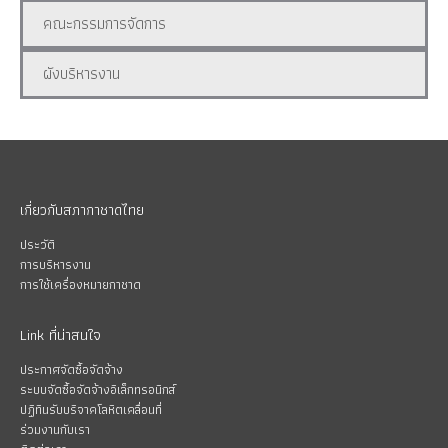
คณะกรรมการจัดการ
ผังบริหารงาน
เกี่ยวกับสภากาชาดไทย
ประวัติ
การบริหารงาน
การใช้เครื่องหมายกาชาด
Link ที่น่าสนใจ
ประกาศจัดซื้อจัดจ้าง
ระบบจัดซื้อจัดจ้างอิเล็กทรอนิกส์
ปฏิทินรับบริจาคโลหิตเคลื่อนที่
ร่วมงานกับเรา