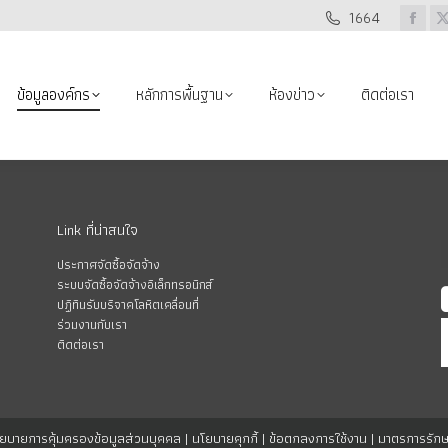
1664
กร
หลักการพื้นฐาน
ห้องข่าว
ติดต่อเรา
อาสาสมัค
Face
page
open
ข้อมูลองค์กร
หลักการพื้นฐาน
ห้องข่าว
ติดต่อเรา
in
i
new
wind
Link ที่น่าสนใจ
ประกาศจัดซื้อจัดจ้าง
ระบบจัดซื้อจัดจ้างอิเล็กทรอนิกส์
ปฏิทินรับบริจาคโลหิตเคลื่อนที่
ร่วมงานกับเรา
ติดต่อเรา
ยบายการคุ้มครองข้อมูลส่วนบุคคล
|
นโยบายคุกกี้
|
ข้อตกลงการใช้งาน
|
มาตรการรักษ