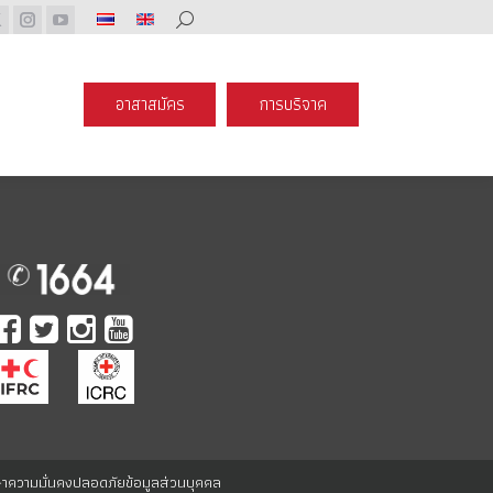
Search:
ร
การบริจาค
book
X
Instagram
YouTube
page
page
page
s
opens
opens
opens
อาสาสมัคร
การบริจาค
n
in
in
new
new
new
ow
window
window
window
าความมั่นคงปลอดภัยข้อมูลส่วนบุคคล