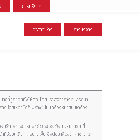
Search:
ร
การบริจาค
book
X
Instagram
YouTube
page
page
page
s
opens
opens
opens
อาสาสมัคร
การบริจาค
n
in
in
new
new
new
ow
window
window
window
นวนมากที่ถูกทอดทิ้งให้ตายโดยปราศจากการดูแลรักษา
ารช่วยเหลือได้ก็เพราะไม่มี เครื่องหมายบนเครื่อง
พของบริการทางการแพทย์ของกองทัพ ในสนามรบ ที่
น้าที่ช่วยเหลือทหารบาดเจ็บ ซึ่งต่อมาคือสภากาชาดและ