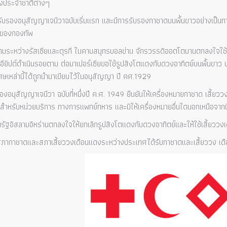
ดงประจำชาติต่างๆ
ับรองอนุสัญญาเจนีวาฉบับเริ่มแรก และมีการรับรองกาชาดบนพื้นขาวอย่างเป็นทาง
์ของกองทัพ
ระหว่างรัสเซียและตุรกี ในคาบสมุทรบอลข่าน จักรวรรดิออตโตมานตกลงใจใช้เค
ยิปต์ดำเนินรอยตาม ต่อมาเปอร์เซียขอใช้รูปสิงโตแดงกับดวงอาทิตย์บนพื้นขาว ป
ศษเหล่านี้ได้ถูกนำมาเขียนไว้ในอนุสัญญา ปี คศ.1929
งอนุสัญญาเจนีวา ฉบับที่หนึ่งปี ค.ศ. 1949 ยืนยันให้เครื่องหมายกาชาด เสี้ยว
งสำหรับหน่วยบริการ ทางการแพทย์ทหาร และมิให้เครื่องหมายอื่นใดนอกเหนือจากนี
ฐอิสลามอิหร่านตกลงใจให้ยกเลิกรูปสิงโตแดงกับดวงอาทิตย์และให้ใช้เสี้ยวว
ภากาชาดและสภาเสี้ยววงเดือนแดงระหว่างประเทศได้รับกาชาดและเสี้ยววง เดือ