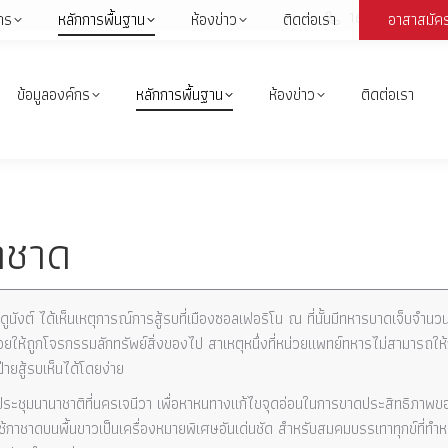
1664
กร
หลักการพื้นฐาน
ห้องข่าว
ติดต่อเรา
อาสาสมัค
Face
page
open
ข้อมูลองค์กร
หลักการพื้นฐาน
ห้องข่าว
ติดต่อเรา
in
i
new
wind
าชาด
ดูนังต์ ได้เห็นเหตุการณ์การสู้รบที่เมืองซอลเฟอริโน ณ ที่นั้นมีทหารบาดเจ็บจำ
อยให้ถูกโจรกรรมลักทรัพย์สิ่งของไป สาเหตุหนึ่งที่หน่วยแพทย์ทหารไม่สามารถให้ก
ายสู้รบเห็นได้โดยง่าย
ประชุมนานาชาติที่นครเจนีวา เพื่อหาหนทางแก้ไขจุดอ่อนในการขาดประสิทธิภา
ช้กาชาดบนพื้นขาวเป็นเครื่องหมายพิเศษอันเด่นชัด สำหรับสมคมบรรเทาทุกข์ที่ทำห