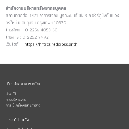
สำนักงานบริหารทรัพยากรบุคคล
สถานที่ติดต่อ: 1871 อาคารเฉลิม บูรณะนนท์ ชั้น 3 ถ.อังรีดูนังต์ แขวง
วังใหม่ เขตปทุมวัน กรุงเทพฯ 10330
โทรศัพท์ : 0 2256 4053-60
โทรสาร : 0 2252 7992
เว็บไซต์ :
https://hrtrcs.redcross.or.th
เกี่ยวกับสภากาชาดไทย
ประวัติ
การบริหารงาน
การใช้เครื่องหมายกาชาด
Link ที่น่าสนใจ