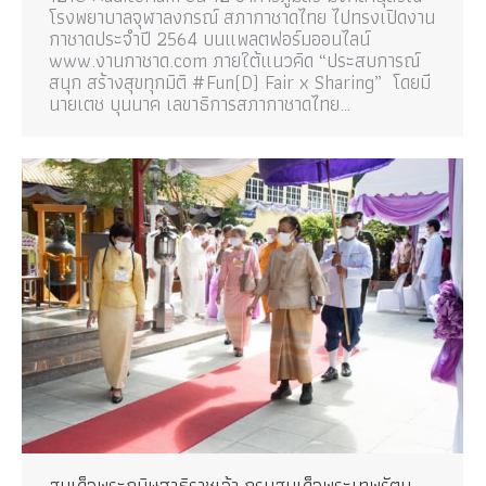
โรงพยาบาลจุฬาลงกรณ์ สภากาชาดไทย ไปทรงเปิดงาน
กาชาดประจำปี 2564 บนแพลตฟอร์มออนไลน์
www.งานกาชาด.com ภายใต้แนวคิด “ประสบการณ์
สนุก สร้างสุขทุกมิติ #Fun(D) Fair x Sharing” โดยมี
นายเตช บุนนาค เลขาธิการสภากาชาดไทย…
สมเด็จพระกนิษฐาธิราชเจ้า กรมสมเด็จพระเทพรัตน