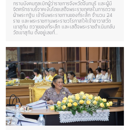
กราบบังคมทูลเบิกผู้ว่าราชการจังหวัดจันทบุรี และผู้มี
จิตศรัทธาบริจาคเงินโดยเสด็จพระราชกุศลในการถวาย
ผ้าพระกฐิน เข้ารับพระราชทานของที่ระลึก จำนวน 24
ราย และพระราชทานพระราชวโรกาสให้เจ้าอาวาสวัด
เขาสุกิม ถวายของที่ระลึก และเสด็จพระราชดำเนินกลับ
วัดเขาสุกิม ตั้งอยู่เลขที่…