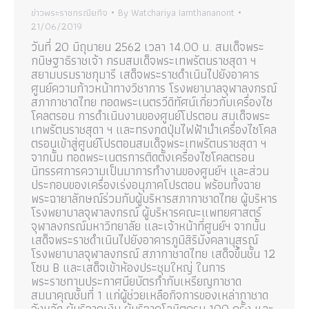
ข่าวพระราชกรณียกิจ
By
Watchariya Iamthananont
21/06/2019
วันที่ 20 มิถุนายน 2562 เวลา 14.00 น. สมเด็จพระ
กนิษฐาธิราชเจ้า กรมสมเด็จพระเทพรัตนราชสุดา ฯ
สยามบรมราชกุมารี เสด็จพระราชดำเนินไปยังอาคาร
ศูนย์ความก้าวหน้าทางวิชาการ โรงพยาบาลจุฬาลงกรณ์
สภากาชาดไทย ทอดพระเนตรวีดิทัศน์เกี่ยวกับเครื่องไซ
โคลตรอน การดำเนินงานของศูนย์โปรตอน สมเด็จพระ
เทพรัตนราชสุดา ฯ และทรงกดปุ่มไฟฟ้านำเครื่องไซโคล
ตรอนเข้าสู่ศูนย์โปรตอนสมเด็จพระเทพรัตนราชสุดา ฯ
จากนั้น ทอดพระเนตรการติดตั้งเครื่องไซโคลตรอน
นิทรรศการความเป็นมาการทำงานของศูนย์ฯ และส่วน
ประกอบของเครื่องเร่งอนุภาคโปรตอน พร้อมทั้งฉาย
พระฉายาลักษณ์ร่วมกับผู้บริหารสภากาชาดไทย ผู้บริหาร
โรงพยาบาลจุฬาลงกรณ์ ผู้บริหารคณะแพทยศาสตร์
จุฬาลงกรณ์มหาวิทยาลัย และเจ้าหน้าที่ศูนย์ฯ จากนั้น
เสด็จพระราชดำเนินไปยังอาคารภูมิสิริมังคลานุสรณ์
โรงพยาบาลจุฬาลงกรณ์ สภากาชาดไทย เสด็จขึ้นชั้น 12
โซน B และเสด็จเข้าห้องประชุมใหญ่ ในการ
พระราชทานประกาศนียบัตรกำกับเหรียญกาชาด
สมนาคุณชั้นที่ 1 แก่ผู้ช่วยเหลือกิจการของเหล่ากาชาด
จังหวัด ผู้บริจาคเงิน ผู้บริจาคโลหิตครบ 100 ครั้ง และ