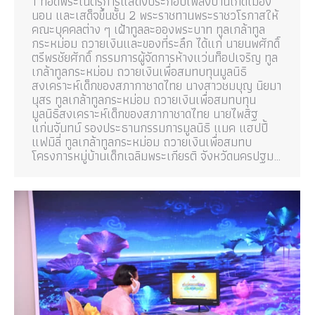
1 ทอดพระเนตรการแสดงประกอบเพลงบ้านเกิดเมือง
นอน และเสด็จขึ้นชั้น 2 พระราชทานพระราชวโรกาสให้
คณะบุคคลต่าง ๆ เฝ้าทูลละอองพระบาท ทูลเกล้าทูล
กระหม่อม ถวายเงินและของที่ระลึก ได้แก่ นายนพศักดิ์
ตรีพรชัยศักดิ์ กรรมการผู้จัดการห้างแว่นท็อปเจริญ ทูล
เกล้าทูลกระหม่อม ถวายเงินเพื่อสมทบทุนมูลนิธิ
สงเคราะห์เด็กของสภากาชาดไทย นางสาวชมบุญ นิยมา
นุสร ทูลเกล้าทูลกระหม่อม ถวายเงินเพื่อสมทบทุน
มูลนิธิสงเคราะห์เด็กของสภากาชาดไทย นายไพสิฐ
แก่นจันทน์ รองประธานกรรมการมูลนิธิ แมค แฮปปี้
แฟมิลี่ ทูลเกล้าทูลกระหม่อม ถวายเงินเพื่อสมทบ
โครงการหมู่บ้านเด็กเฉลิมพระเกียรติ จังหวัดนครปฐม…