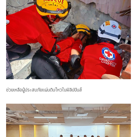
ช่วยเหลือผู้ประสบภัยแผ่นดินไหวในฟิลิปปินส์