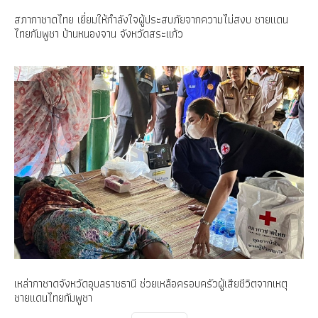
สภากาชาดไทย เยี่ยมให้กำลังใจผู้ประสบภัยจากความไม่สงบ ชายแดน
ไทยกัมพูชา บ้านหนองจาน จังหวัดสระแก้ว
เหล่ากาชาดจังหวัดอุบลราชธานี ช่วยเหลือครอบครัวผู้เสียชีวิตจากเหตุ
ชายแดนไทยกัมพูชา