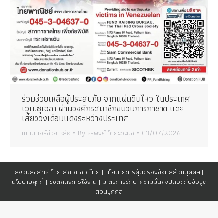
ร่วมช่วยเหลือผู้ประสบภัย จากแผ่นดินไหว ในประเทศ
เวเนซุเอลา ผ่านองค์กรสมาชิกขบวนการกาชาด และ
เสี้ยววงเดือนแดงระหว่างประเทศ
แบนเนอร์ช่วยเหลือ
By
ธีรพงศ์ โตยะวะนิช
03/07/2026
สงวนลิขสิทธิ์ โดย สภากาชาดไทย |
นโยบายการคุ้มครองข้อมูลส่วนบุคคล
|
นโยบายคุกกี้
|
ข้อตกลงการใช้งาน
|
มาตรการรักษาความมั่นคงปลอดภัยข้อมูล
ส่วนบุคคล