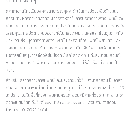
ระเบียบวาระอื่น ๆ
สภากาชาดไทยเป็นองค์กรสาธารณกุศล ดำเนินการช่วยเหลือด้านมนุษ
ธรรมตามหลักกาชาดสากล มีภารกิจหลักในการบริการทางการแพทย์และ
สุขภาพอนามัย การบรรเทาทุกข์ผู้ประสบภัย การบริการโลหิต และการส่ง
เสริมคุณภาพชีวิต มีหน่วยงานทั้งในกรุงเทพมหานครและส่วนภูมิภาคทั่ว
ประเทศ ซึ่งมีบุคลากรทางการแพทย์ ประกอบด้วยแพทย์ พยาบาล และ
บุคลากรสาธารณสุขด้านต่าง ๆ สภากาชาดไทยจึงมีความพร้อมในการ
ให้การสนับสนุนการฉีดวัคซีนป้องกันโรคโควิด-19 แก่ประชาชน ร่วมกับ
หน่วยงานภาครัฐ เพื่อขับเคลื่อนภารกิจดังกล่าวให้สำเร็จลุล่วงตามเป้า
หมาย
สำหรับบุคลากรทางการแพทย์และประชาชนทั่วไป สามารถร่วมเป็นอาสา
สมัครกับสภากาชาดไทย ในการสนับสนุนการให้บริการฉีดวัคซีนโควิด-19
แก่ประชาชนในพื้นที่กรุงเทพมหานครและส่วนภูมิภาคทั่วประเทศ สามารถ
ลงทะเบียนได้ที่เว็บไซต์ covid19.redcross.or.th สอบถามสายด่วน
โทรศัพท์ 0 2021 1664