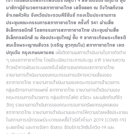
เจ้า กรมสมเด็จพระเทพรัตนราชสุดา ฯ
สยามบรมราชกุมารี อุป
นายิกาผู้อำนวยการสภากาชาดไทย เสด็จออก ณ วังไกลกังวล
อำเภอหัวหิน จังหวัดประจวบคีรีขันธ์ ทรงเป็นประธานการ
ประชุมคณะกรรมการสภากาชาดไทย ครั้งที่ 34
1 ผ่านสื่อ
อิเล็กทรอนิกส์ โดยกรรมการสภากาชาดไทย ประชุมผ่านสื่อ
อิเล็กทรอนิกส์ ณ ห้องประชุมใหญ่ ชั้น 9 อาคารเทิดพระเกียรติ
สมเด็จพระญาณสังวร (เจริญ สุวฑฺฒโน) สภากาชาดไทย เขต
ปทุมวัน กรุงเทพมหานคร
เพื่อติดตามผลการดำเนินงานในภารกิจต่าง
ๆ ของสภากาชาดไทย โดยมีระเบียบวาระการประชุม อาทิ รายงานความ
ก้าวหน้าการพัฒนาระบบเทคโนโลยีสารสนเทศของสภากาชาดไทย
รายงานการดำเนินงานของคณะกรรมการบริหารความเสี่ยงของ
สภากาชาดไทย รายงานการดำเนินงานของคณะกรรมการอำนวยการ
กลุ่มบริการทางการแพทย์ สภากาชาดไทย รายงานการดำเนินงานของ
คณะกรรมการอำนวยการ กลุ่มบริการโลหิต อวัยวะ และผลิตภัณฑ์ชีว
วัตถุ รายงานการดำเนินการของคณะกรรมการทรัพยากรบุคคลของ
สภากาชาดไทย รายงานการดำเนินงานและการให้ความช่วยเหลือประชาชน
ในสถานการณ์การแพร่ระบาดของเชื้อไวรัสโคโรนา 2019 (COVID-19)
ระลอกใหม่ และการจัดหา จัดสรร จัดบริการวัคซีนโควิด-19 และ