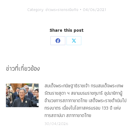
Category:
ข่าวพระราชกรณียกิจ
04/06/2021
Share this post
Share
Share
on
on
Facebook
X
ข่าวที่เกี่ยวข้อง
สมเด็จพระกนิษฐาธิราชเจ้า กรมสมเด็จพระเทพ
รัตนราชสุดา ฯ สยามบรมราชกุมารี อุปนายิกาผู้
อำนวยการสภากาชาดไทย เสด็จพระราชดำเนินไป
ทรงบาตร เนื่องในโอกาสครบรอบ 133 ปี แห่ง
การสถาปนา สภากาชาดไทย
30/04/2026