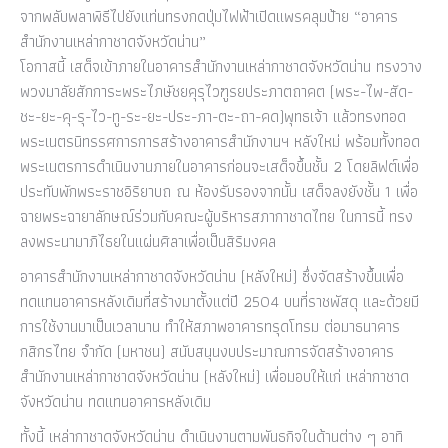
จากพลับพลาพิธีไปยังแท่นทรงกดปุ่มไฟฟ้าเปิดแพรคลุมป้าย “อาคาร
สำนักงานเหล่ากาชาดจังหวัดน่าน”
โอกาสนี้ เสด็จเข้าภายในอาคารสำนักงานเหล่ากาชาดจังหวัดน่าน ทรงวาง
พวงมาลัยสักการะพระไภษัชยคุรุไวฑูรยประภาตถาคต (พระ-ไพ-สัด-
ชะ-ยะ-คุ-รุ-ไว-ทู-ระ-ยะ-ประ-ภา-ตะ-ถา-คด)พุทธเจ้า แล้วทรงทอด
พระเนตรนิทรรศการการสร้างอาคารสำนักงานฯ หลังใหม่ พร้อมทั้งทอด
พระเนตรการดำเนินงานภายในอาคารก่อนจะเสด็จขึ้นชั้น 2 โดยลิฟต์เพื่อ
ประทับพักพระราชอิริยาบถ ณ ห้องรับรองจากนั้น เสด็จลงยังชั้น 1 เพื่อ
ฉายพระฉายาลักษณ์ร่วมกับคณะผู้บริหารสภากาชาดไทย ในการนี้ ทรง
ลงพระนามาภิไธยในแผ่นศิลาเพื่อเป็นสิริมงคล
อาคารสำนักงานเหล่ากาชาดจังหวัดน่าน (หลังใหม่) ซึ่งจัดสร้างขึ้นเพื่อ
ทดแทนอาคารหลังเดิมที่สร้างมาตั้งแต่ปี 2504 บนที่ราชพัสดุ และด้วยมี
การใช้งานมาเป็นเวลานาน ทำให้สภาพอาคารทรุดโทรม ต่อมาธนาคาร
กสิกรไทย จำกัด (มหาชน) สนับสนุนงบประมาณการจัดสร้างอาคาร
สำนักงานเหล่ากาชาดจังหวัดน่าน (หลังใหม่) เพื่อมอบให้แก่ เหล่ากาชาด
จังหวัดน่าน ทดแทนอาคารหลังเดิม
ทั้งนี้ เหล่ากาชาดจังหวัดน่าน ดำเนินงานตามพันธกิจในด้านต่าง ๆ อาทิ