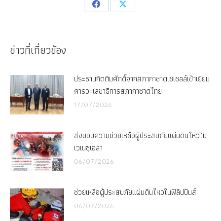
Share
Share
on
on
Facebook
X
ข่าวที่เกี่ยวข้อง
ประธานกิตติมศักดิ์จากสภากาชาดเซเชลล์เข้าเยี่ยม
คารวะเลขาธิการสภากาชาดไทย
17/07/2026
ส่งมอบความช่วยเหลือผู้ประสบภัยแผ่นดินไหวใน
เวเนซุเอลา
06/07/2026
ช่วยเหลือผู้ประสบภัยแผ่นดินไหวในฟิลิปปินส์
06/07/2026