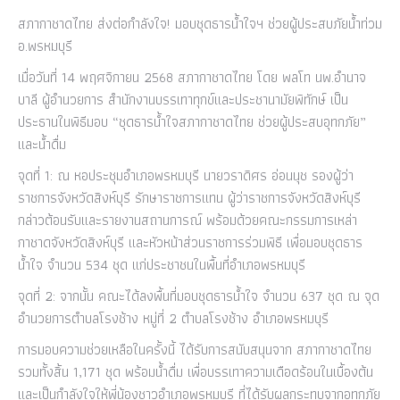
สภากาชาดไทย ส่งต่อกำลังใจ! มอบชุดธารน้ำใจฯ ช่วยผู้ประสบภัยน้ำท่วม
อ.พรหมบุรี
เมื่อวันที่ 14 พฤศจิกายน 2568 สภากาชาดไทย โดย พลโท นพ.อำนาจ
บาลี ผู้อำนวยการ สำนักงานบรรเทาทุกข์และประชานามัยพิทักษ์ เป็น
ประธานในพิธีมอบ “ชุดธารน้ำใจสภากาชาดไทย ช่วยผู้ประสบอุทกภัย”
และน้ำดื่ม
จุดที่ 1: ณ หอประชุมอำเภอพรหมบุรี นายวราดิศร อ่อนนุช รองผู้ว่า
ราชการจังหวัดสิงห์บุรี รักษาราชการแทน ผู้ว่าราชการจังหวัดสิงห์บุรี
กล่าวต้อนรับและรายงานสถานการณ์ พร้อมด้วยคณะกรรมการเหล่า
กาชาดจังหวัดสิงห์บุรี และหัวหน้าส่วนราชการร่วมพิธี เพื่อมอบชุดธาร
น้ำใจ จำนวน 534 ชุด แก่ประชาชนในพื้นที่อำเภอพรหมบุรี
จุดที่ 2: จากนั้น คณะได้ลงพื้นที่มอบชุดธารน้ำใจ จำนวน 637 ชุด ณ จุด
อำนวยการตำบลโรงช้าง หมู่ที่ 2 ตำบลโรงช้าง อำเภอพรหมบุรี
การมอบความช่วยเหลือในครั้งนี้ ได้รับการสนับสนุนจาก สภากาชาดไทย
รวมทั้งสิ้น 1,171 ชุด พร้อมน้ำดื่ม เพื่อบรรเทาความเดือดร้อนในเบื้องต้น
และเป็นกำลังใจให้พี่น้องชาวอำเภอพรหมบุรี ที่ได้รับผลกระทบจากอุทกภัย