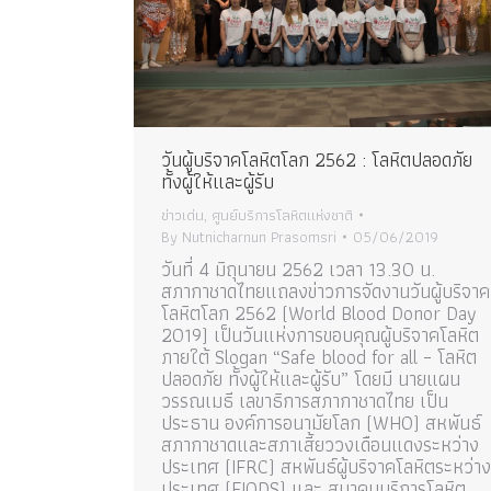
วันผู้บริจาคโลหิตโลก 2562 : โลหิตปลอดภัย
ทั้งผู้ให้และผู้รับ
ข่าวเด่น
,
ศูนย์บริการโลหิตแห่งชาติ
By
Nutnicharnun Prasomsri
05/06/2019
วันที่ 4 มิถุนายน 2562 เวลา 13.30 น.
สภากาชาดไทยแถลงข่าวการจัดงานวันผู้บริจาค
โลหิตโลก 2562 (World Blood Donor Day
2019) เป็นวันแห่งการขอบคุณผู้บริจาคโลหิต
ภายใต้ Slogan “Safe blood for all – โลหิต
ปลอดภัย ทั้งผู้ให้และผู้รับ” โดยมี นายแผน
วรรณเมธี เลขาธิการสภากาชาดไทย เป็น
ประธาน องค์การอนามัยโลก (WHO) สหพันธ์
สภากาชาดและสภาเสี้ยววงเดือนแดงระหว่าง
ประเทศ (IFRC) สหพันธ์ผู้บริจาคโลหิตระหว่าง
ประเทศ (FIODS) และ สมาคมบริการโลหิต