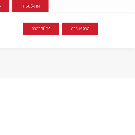
Search:
ร
การบริจาค
book
X
Instagram
YouTube
page
page
page
s
opens
opens
opens
อาสาสมัคร
การบริจาค
n
in
in
new
new
new
ow
window
window
window