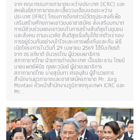
จาก คณะกรรมการกาชาดระหว่างประเทศ (ICRC) และ
สหพันธ์สภากาชาดและเสี้ยววงเดือนแดงระหว่าง
ประเทศ (IFRC) โครงการดังกล่าวมีวัตถุประสงค์เพื่อ
เสริมสร้างศักยภาพเยาวชนอาสาสมัคร ส่งเสริมบทบาท
การมีส่วนร่วมของเยาวชนในการสร้างสันติสุขในชุมชน
และสังคม ตามแนวคิด สันติสุขเริ่มต้นได้จากตัวเราเอง
การอยู่ร่วมกันอย่างเข้าใจและเคารพซึ่งกันและกัน พิธี
เปิดโครงการในวันที่ 29 เมษายน 2569 ได้รับเกียรติ
จาก ดร.อภิชาติ ชินวรรโณ ผู้ช่วยเลขาธิการ
สภากาชาดไทย ฝ่ายการต่างประเทศ เป็นประธาน โดยมี
นายแพทย์พินิจ กุลละวนิชย์ ผู้ช่วยเลขาธิการ
สภากาชาดไทย นางสุนันทา ศรอนุสิน ผู้อำนวยการ
สำนักงานยุวกาชาดและอาสาสมัครกาชาด Mr. Jürg
Montani หัวหน้าสำนักงานภูมิภาคกรุงเทพฯ ICRC และ
Mr.…