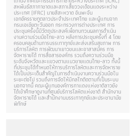
แทนจากคณะกรรมการกาชาดระหว่างประเทศ (ICRC)
สหพันธ์สภากาชาดและสภาเสี้ยววงเดือนแดงระหว่าง
ประเทศ (IFRC) นายสีสะหวาด อินพะจัน
เอกอัครราชทูตลาวประจำประเทศไทย และผู้แทนจาก
กรมเอเชียตะวันออก กระทรวงการต่างประเทศ การ
ประชุมครั้งนี้มีวัตถุประสงค์เพื่อทบทวนผลการดำเนิน
งานความร่วมมือไทย–ลาว หลังการประชุมครั้งที่ 4 โดย
ครอบคลุมด้านการบรรเทาทุกข์และส่งเสริมสุขภาพ การ
บริการโลหิต การพัฒนาเยาวชนและอาสาสมัคร การ
จัดหารายได้ การสื่อสารองค์กร รวมถึงความร่วมมือ
ระดับจังหวัดและแขวงตามแนวชายแดนไทย–ลาว ทั้งนี้
ที่ประชุมได้กำหนดให้การบริการโลหิตและการจัดหาราย
ได้เป็นประเด็นสำคัญในการดำเนินงานความร่วมมือใน
ระยะต่อไป รวมถึงการจัดให้มีกลไกติดตามที่เป็นระบบ
นอกจากนี้ คณะผู้แทนองค์การกาแดงแห่งชาติลาวยัง
ได้เข้าศึกษาดูงานที่ศูนย์บริการโลหิตแห่งชาติ สำนักงาน
จัดหารายได้ และสำนักงานบรรเทาทุกข์และประชานามัย
พิทักษ์