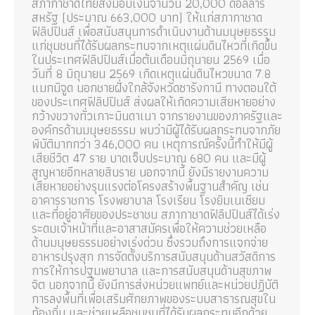
สภากาชาดไทยส่งมอบเงินจำนวน 20,000 ดอลลาร์
สหรัฐ (ประมาณ 663,000 บาท) ให้แก่สภากาชาด
ฟิลิปปินส์ เพื่อสนับสนุนการดำเนินงานด้านมนุษยธรรม
แก่ชุมชนที่ได้รับผลกระทบจากเหตุแผ่นดินไหวที่เกิดขึ้น
ในประเทศฟิลิปปินส์เมื่อต้นเดือนมิถุนายน 2569 เมื่อ
วันที่ 8 มิถุนายน 2569 เกิดเหตุแผ่นดินไหวขนาด 7.8
แมกนิจูด นอกชายฝั่งใกล้จังหวัดซารังกานี ทางตอนใต้
ของประเทศฟิลิปปินส์ ส่งผลให้เกิดความเสียหายอย่าง
กว้างขวางทั่วเกาะมินดาเนา จากรายงานของภาครัฐและ
องค์กรด้านมนุษยธรรม พบว่ามีผู้ได้รับผลกระทบจากภัย
พิบัติมากกว่า 346,000 คน เหตุการณ์ครั้งนี้ทำให้มีผู้
เสียชีวิต 47 ราย บาดเจ็บประมาณ 680 คน และมีผู้
สูญหายอีกหลายสิบราย นอกจากนี้ ยังมีรายงานความ
เสียหายอย่างรุนแรงต่อโครงสร้างพื้นฐานสำคัญ เช่น
อาคารราชการ โรงพยาบาล โรงเรียน โรงยิมเนเซียม
และที่อยู่อาศัยของประชาชน สภากาชาดฟิลิปปินส์ได้เร่ง
ระดมเจ้าหน้าที่และอาสาสมัครเพื่อให้ความช่วยเหลือ
ด้านมนุษยธรรมอย่างเร่งด่วน ซึ่งรวมถึงการแจกจ่าย
อาหารปรุงสุก การจัดตั้งบริการสนับสนุนด้านสวัสดิการ
การให้การปฐมพยาบาล และการสนับสนุนด้านสุขภาพ
จิต นอกจากนี้ ยังมีการส่งหน่วยแพทย์และหน่วยปฏิบัติ
การลงพื้นที่เพื่อเสริมศักยภาพของระบบสาธารณสุขใน
ท้องถิ่น และช่วยเหลือชุมชนที่ได้รับผลกระทบอีกด้วย