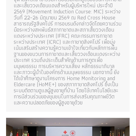
และเสี้ยววงเดือนแดงสำหรับผู้บริหารใหม่ ประจำปี
2569 (Movement Induction Course: MIC) ระหว่าง
วันที่ 22–26 มิถุนายน 2569 ณ Red Cross House
สาธารณรัฐสิงคโปร์ การอบรมดังกล่าวจัดโดยความร่วม
มือระหว่างสหพันธ์สภากาชาดและสภาเสี้ยววงเดือน
แดงระหว่างประเทศ (IFRC) คณะกรรมการกาชาด
ระหว่างประเทศ (ICRC) และกาชาดสิงคโปร์ เพื่อมุ่ง
เน้นเสริมสร้างความรู้ความเข้าใจเกี่ยวกับหลักการพื้น
ฐานของขบวนการกาชาดและเสี้ยววงเดือนแดงระหว่าง
ประเทศ รวมถึงประเด็นสำคัญด้านการทูตเพื่อ
มนุษยธรรม การบริหารความเสี่ยง หลักธรรมาภิบาล
และภาวะผู้นำในองค์กรด้านมนุษยธรรม นอกจากนี้ ยัง
ได้เข้าศึกษาดูงานโครงการ Home Monitoring and
Eldercare (HoME+) ของสภากาชาดสิงคโปร์ ซึ่งเป็น
ระบบติดตามดูแลผู้สูงอายุที่บ้าน โดยใช้เทคโนโลยีและ
การมีส่วนร่วมของชุมชนในการส่งเสริมคุณภาพชีวิต
และความปลอดภัยของผู้สูงอายุด้วย