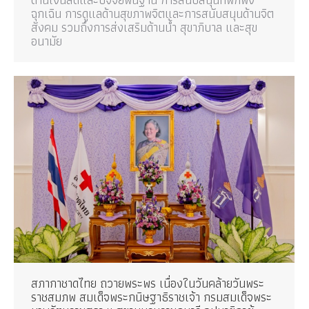
ฉุกเฉิน การดูแลด้านสุขภาพจิตและการสนับสนุนด้านจิต
สังคม รวมถึงการส่งเสริมด้านน้ำ สุขาภิบาล และสุข
อนามัย
สภากาชาดไทย ถวายพระพร เนื่องในวันคล้ายวันพระ
ราชสมภพ สมเด็จพระกนิษฐาธิราชเจ้า กรมสมเด็จพระ