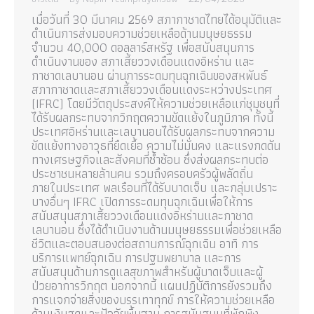
เมื่อวันที่ 30 มีนาคม 2569 สภากาชาดไทยได้อนุมัติและ
ดำเนินการส่งมอบความช่วยเหลือด้านมนุษยธรรม
จำนวน 40,000 ดอลลาร์สหรัฐ เพื่อสนับสนุนการ
ดำเนินงานของ สภาเสี้ยววงเดือนแดงอิหร่าน และ
กาชาดเลบานอน ผ่านการระดมทุนฉุกเฉินของสหพันธ์
สภากาชาดและสภาเสี้ยววงเดือนแดงระหว่างประเทศ
(IFRC) โดยมีวัตถุประสงค์ให้ความช่วยเหลือแก่ชุมชนที่
ได้รับผลกระทบจากวิกฤตความขัดแย้งในภูมิภาค ทั้งนี้
ประเทศอิหร่านและเลบานอนได้รับผลกระทบจากความ
ขัดแย้งทางอาวุธที่ยืดเยื้อ ความไม่มั่นคง และแรงกดดัน
ทางเศรษฐกิจและสังคมที่ซ้ำซ้อน ซึ่งส่งผลกระทบต่อ
ประชาชนหลายล้านคน รวมถึงครอบครัวผู้พลัดถิ่น
ภายในประเทศ พลเรือนที่ได้รับบาดเจ็บ และกลุ่มเปราะ
บางอื่นๆ IFRC เปิดการระดมทุนฉุกเฉินเพื่อให้การ
สนับสนุนสภาเสี้ยววงเดือนแดงอิหร่านและกาชาด
เลบานอน ซึ่งได้ดำเนินงานด้านมนุษยธรรมเพื่อช่วยเหลือ
ชีวิตและตอบสนองต่อสถานการณ์ฉุกเฉิน อาทิ การ
บริการแพทย์ฉุกเฉิน การปฐมพยาบาล และการ
สนับสนุนด้านการดูแลสุขภาพสำหรับผู้บาดเจ็บและผู้
ป่วยอาการวิกฤต นอกจากนี้ แผนปฏิบัติการยังรวมถึง
การแจกจ่ายสิ่งของบรรเทาทุกข์ การให้ความช่วยเหลือ
ด้านเงินสดและปัจจัยพื้นฐาน การสนับสนุนที่พักพิง