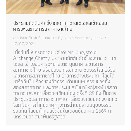
ประธานกิตติมศักดิ์จากสภากาชาดเซเชลล์เข้าเยี่ยม
คารวะเลขาธิการสภากาชาดไทย
ข่าวประชาสัมพันธ์
,
ข่าวเด่น
By
Napin Yeamprayunsaw
17/07/2026
เมื่อวันที่ 9 กรกฎาคม 2569 Mr. Chrystold
Archange Chetty ประธานกิตติมศักดิ์ของกาชาด เซ
เชลล์ เข้าเยี่ยมคารวะนายเตช บุนนาค เลขาธิการ
สภากาชาดไทย พร้อมด้วย ดร.อภิชาติ ชินวรรโณ ผู้ช่วย
เลขาธิการสภากาชาดไทย ฝ่ายการต่างประเทศ โดยได้
หารือกันในเรื่องของกิจกรรมด้านมนุษยธรรมของทั้ง
สองสภากาชาด และการประชุมสมัชชาใหญ่สหพันธ์สภา
กาชาดและสภาเสี้ยววงเดือนแดง ครั้งที่ 25 ซึ่งเป็นการ
ประชุมรวมสภากาชาดและสภาเสี้ยววงเดือนแดงจากทั่ว
โลก ในการกำหนดทิศทางการดำเนินงานมนุษยธรรม
ร่วมกัน โดยมีกำหนดจัดขึ้นในเดือนธันวาคม 2569 ณ
นครเจนีวา สมาพันธรัฐสวิส