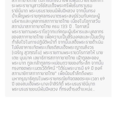
สภากาชาดไทย ในการนี้ทรงวางพานพุ่มถวายราชสักกา
ระพระราชานุสาวรีย์สมเด็จพระศรีพัชรินทราบรม
ราชินีนาถ พระบรมราชชนนีพันปีหลวง จากนั้นทรง
บำเพ็ญพระราชกุศลทรงบาตรพระสงฆ์ร่วมกับคณะผู้
บริหารและบุคลากรสภากาชาดไทย เนื่องในโอกาสวัน
สถาปนาสภากาชาดไทย ครบ 133 ปี . โอกาสนี้
พระราชทานพระราโชวาทแก่คณะผู้บริหารและบุคลากร
ของสภากาชาดไทย เพื่อความเป็นสิริมงคลและเป็นขวัญ
กำลังใจในการปฏิบัติหน้าที่ จากนั้นเสด็จพระราชดำเนิน
ไปยังอาคารเทิดพระเกียรติสมเด็จพระญาณสังวร
(เจริญ สุวฑฺฒโน) พระราชทานพระราชวโรกาสให้ นาย
เตช บุนนาค เลขาธิการสภากาชาดไทย เฝ้าทูลละออง
พระบาท ทูลเกล้าทูลกระหม่อมถวายของที่ระลึก จากนั้น
ทรงทอดพระเนตรวีดิทัศน์ “ใต้ร่มพระบารมี 69 ปี องค์
สภานายิกาสภากาชาดไทย” เพื่อน้อมรำลึกถึงพระ
มหากรุณาธิคุณในพระราชกรณียกิจตลอดระยะเวลา 69
ปี ของสมเด็จพระนางเจ้าสิริกิติ์ พระบรมราชินีนาถ
พระบรมราชชนนีพันปีหลวง ที่ทรงดำรงตำแหน่ง…