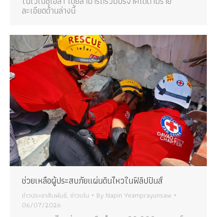
ในเวเนซุเอลา โดยสามารถร่วมบริจาคได้ตามราย
ละเอียดด้านล่างนี้
ช่วยเหลือผู้ประสบภัยแผ่นดินไหวในฟิลิปปินส์
ข่าวประชาสัมพันธ์
,
ข่าวเด่น
By
Napin Yeamprayunsaw
06/07/2026