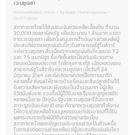
เวเนซุเอลา
ข่าวประชาสัมพันธ์
,
ข่าวเด่น
By
Napin Yeamprayunsaw
06/07/2026
สภากาชาดไทยได้ส่งมอบเงินช่วยเหลือเบื้องต้น จำนวน
30,000 ดอลลาร์สหรัฐ หรือประมาณ 1 ล้านบาท แก่กา
ซาดเวเนซุเอลา เพื่อสนับสนุนการดำเนินงานช่วยเหลือผู้
ประสบภัยจากเหตุแผ่นดินไหวในสาธารณรัฐโบลีวาร์
แห่งเวเนซุเอลา สืบเนื่องจากเหตุแผ่นดินไหวขนาด 7.2
และ 7.5 แมกนิจูด ซึ่งเกิดขึ้นต่อเนื่องกันบริเวณทาง
ตอนเหนือของประเทศ ใกล้กรุงการากัส เมืองหลวงของ
สาธารณรัฐโบลีวาร์แห่งเวเนซุเอลา เมื่อวันที่ 24
มิถุนายน 2569 และยังเกิดอาฟเตอร์ช็อกตามมาอีก
หลายครั้ง ส่งผลให้อาคารบ้านเรือนและสิ่งปลูกสร้างได้
รับความเสียหายและพังถล่มเป็นจำนวนมาก มีผู้เสีย
ชีวิตนับพันราย รวมทั้งมีผู้ได้รับบาดเจ็บและสูญหายอีก
หลายหมื่นราย ปัจจุบัน รัฐบาลเวเนซุเอลาได้ประกาศ
ภาวะฉุกเฉินแห่งชาติ ขณะที่กาชาดเวเนซุเอลากำลังเร่ง
ให้ความช่วยเหลือด้านมนุษยธรรมแก่ประชาชนที่ได้รับ
ผลกระทบจากภัยพิบัติดังกล่าวอย่างต่อเนื่อง
สภากาชาดไทยขอเชิญชวนประชาชนร่วมเป็นส่วนหนึ่ง
ในการส่งต่อความช่วยเหลือแก่ผู้ประสบภัยแผ่นดินไหว