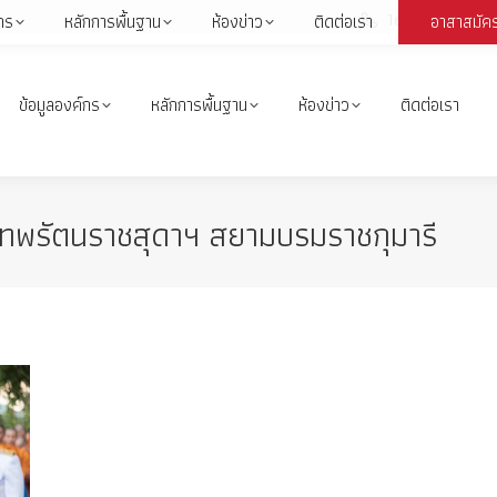
1664
กร
หลักการพื้นฐาน
ห้องข่าว
ติดต่อเรา
อาสาสมัค
Face
page
open
ข้อมูลองค์กร
หลักการพื้นฐาน
ห้องข่าว
ติดต่อเรา
in
i
new
wind
ทพรัตนราชสุดาฯ สยามบรมราชกุมารี