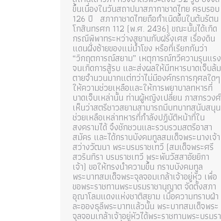
ขึ้นเนื่องในวันสถาปนาสภากาชาดไทย ครบรอบ
126 ปี สภากาชาดไทยถือกำเนิดขึ้นในต้นรัตน
โกสินทรศก 112 (พ.ศ. 2436) ขณะนั้นได้เกิด
กรณีพิพาทระหว่างสยามกับฝรั่งเศส เรื่องดิน
แดนฝั่งซ้ายของแม่น้ำโขง หรือที่เรียกกันว่า
“วิกฤตการณ์สยาม” เหตุการณ์ทวีความรุนแรง
จนเกิดการสู้รบ และส่งผลให้มีทหารบาดเจ็บล้ม
ตายจำนวนมากแต่ทว่าไม่มีองค์กรการกุศลใดๆ
ให้ความช่วยเหลือและให้การพยาบาลทหารที่
บาดเจ็บเหล่านั้น ท่านผู้หญิงเปลี่ยน ภาสกรวงศ์
เห็นว่าสตรีชาวสยามสามารถมีบทบาทสนับสนุน
ช่วยเหลือเหล่าทหารที่กำลังปฏิบัติหน้าที่ใน
สงครามได้ จึงชักชวนและรวบรวมสตรีอาสา
สมัคร และได้กราบบังคมทูลสมเด็จพระนางเจ้า
สว่างวัฒนา พระบรมราชเทวี (สมเด็จพระศรี
สวรินทิรา บรมราชเทวี พระพันวัสสาอัยยิกา
เจ้า) ขอให้ทรงนำความขึ้น กราบบังคมทูล
พระบาทสมเด็จพระจุลจอมเกล้าเจ้าอยู่หัว เพื่อ
ขอพระราชทานพระบรมราชานุญาต จัดตั้งสภา
อุณาโลมแดงแห่งชาติสยาม เมื่อความทราบฝ่า
ละอองธุลีพระบาทแล้วนั้น พระบาทสมเด็จพระ
จุลจอมเกล้าเจ้าอยู่หัวได้พระราชทานพระบรมรา