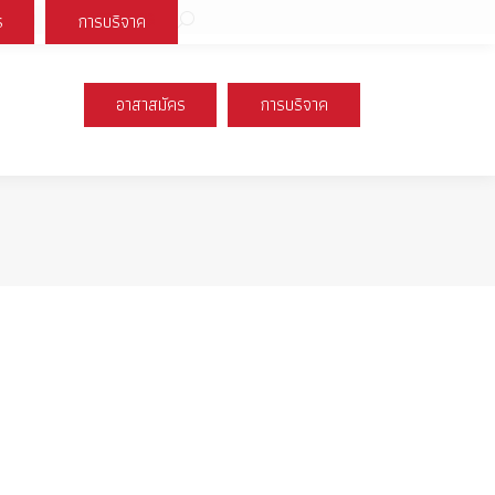
Search:
ร
การบริจาค
book
X
Instagram
YouTube
page
page
page
s
opens
opens
opens
อาสาสมัคร
การบริจาค
n
in
in
new
new
new
ow
window
window
window