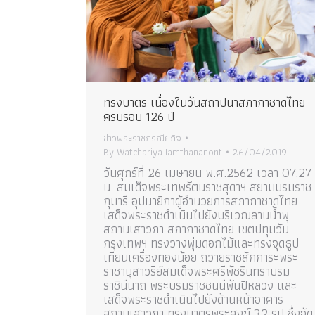
ทรงบาตร เนื่องในวันสถาปนาสภากาชาดไทย
ครบรอบ 126 ปี
ข่าวพระราชกรณียกิจ
By
Watchariya Iamthananont
26/04/2019
วันศุกร์ที่ 26 เมษายน พ.ศ.2562 เวลา 07.27
น. สมเด็จพระเทพรัตนราชสุดาฯ สยามบรมราช
กุมารี อุปนายิกาผู้อำนวยการสภากาชาดไทย
เสด็จพระราชดำเนินไปยังบริเวณลานน้ำพุ
สถานเสาวภา สภากาชาดไทย เขตปทุมวัน
กรุงเทพฯ ทรงวางพุ่มดอกไม้และทรงจุดธูป
เทียนเครื่องทองน้อย ถวายราชสักการะพระ
ราชานุสาวรีย์สมเด็จพระศรีพัชรินทราบรม
ราชินีนาถ พระบรมราชชนนีพันปีหลวง และ
เสด็จพระราชดำเนินไปยังด้านหน้าอาคาร
สถานเสาวภา ทรงบาตรพระสงฆ์ 32 รูป ซึ่งจัด