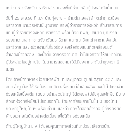
เหล่ากาชาดจังหวัดนราธิวาส ร่วมลงพื้นที่ช่วยเหลือผู้ประสบภัยน้ำท่วม
วันที่ 25 พ.ย.68 ที่ ม.9 บ้านทุ่งงาย – บ้านตันหยงลุโล๊ะ ต.ลำภู อ.เมือง
นราธิวาส นายวีรพัฒน์ บุณฑริก รองผู้ว่าราชการจังหวัด รักษาราชการ
แทนผู้ว่าราชการจังหวัดนราธิวาส พร้อมด้วย ทพญ.ปิยนาถ บุณฑริก
รองนายกเหล่ากาชาดจังหวัดนราธิวาส และสมาชิกเหล่ากาชาดจังหวัด
นราธิวาส และหน่วยงานที่เกี่ยวข้อง ลงเรือท้องแบนติดเครื่องยนต์
ลำเลียงข้าวกล่อง และน้ำดื่ม จากครัวกาชาด นำไปแจกจ่ายให้กับชาวบ้าน
ผู้ประสบภัยอยู่ภายใน ไม่สามารถออกมาได้เนื่องจากระดับน้ำสูงกว่า 2
เมตร
โดยเจ้าหน้าที่ทหารหน่วยทหารพัฒนาและชุดควบคุมสันติสุขที่ 407 และ
อบต.ลำภู ต้องใช้เรือท้องแบนติดเครื่องยนต์ลำเลียงสิ่งของเข้าไปแจกจ่าย
ช่วยเหลือเบื้องต้น โดยชาวบ้านส่วนใหญ่ ได้อพยพไปยังศูนย์พักพิง มีบาง
ส่วนที่ห่วงทรัพย์สินไม่ยอมออกไป โดยอาศัยอยู่ภายในชั้น 2 ของบ้าน
ขณะที่ผูัใหญ่บ้านฯ พร้อมกำนัน และอำเภอฯไดัออกสำรวจ ผู้ที่ยังคงติด
ค้างอยู่ภายในบ้านอย่างต่อเนื่อง เพื่อให้การช่วยเหลือ
ด้านผู้ใหญ่บ้าน ม.9 ได้ขอบคุณทุกภาคส่วนที่มาช่วยเหลือชาวบ้าน