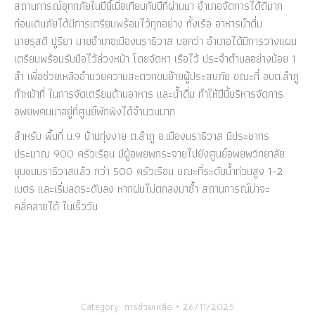
สถานการณ์อุทกภัยในปีนี้เมื่อเทียบกับปีที่ผ่านมา อำเภอจัดการได้ดีมาก
ก่อนเดินภัยได้มีการเตรียมพร้อมไว้ทุกอย่าง ทั้งเรือ อาหารนำดื่ม
นายรุสดี ปูรียา นายอำเภอเมืองนราธิวาส บอกว่า อำเภอได้มีการวางแผน
เตรียมพร้อมรับมือไว้ล่วงหน้า โดยจัดหา เรือไว้ ประจำตำบลอย่างน้อย 1
ลำ เพื่อช่วยเหลืออำนวยความสะดวกขนย้ายผู้ประสบภัย ขณะที่ อบต.ลำภู
ทำหน้าที่ ในการจัดเตรียมด้านอาหาร และน้ำดื่ม ทำให้ปีนี้บริหารจัดการ
อพยพคนมาอยู่ที่ศูนย์พักพิงได้จำนวนมาก
สำหรับ พื้นที่ ม.9 บ้านทุ่งงาย ต.ลำภู อ.เมืองนราธิวาส มีประชากร
ประมาณ 900 ครัวเรือน มีผู้อพยพกระจายไปยังศูนย์อพยพวิทยาลัย
ชุมชนนราธิวาสแล้ว กว่า 500 ครัวเรือน ขณะที่ระดับน้ำท่วมสูง 1-2
เมตร และเริ่มลดระดับลง หากฝนไม่ตกลงมาซ้ำ สถานการณ์น่าจะ
คลี่คลายได้ ในเร็ววัน
Category:
การช่วยเหลือ
26/11/2025