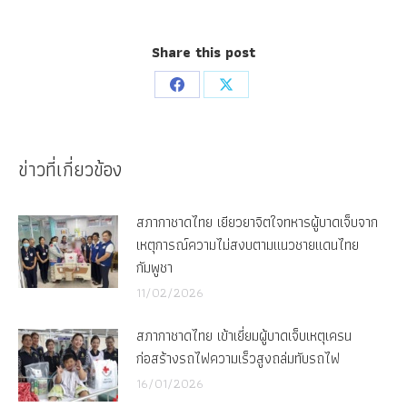
Share this post
Share
Share
on
on
Facebook
X
ข่าวที่เกี่ยวข้อง
สภากาชาดไทย เยียวยาจิตใจทหารผู้บาดเจ็บจาก
เหตุการณ์ความไม่สงบตามแนวชายแดนไทย
กัมพูชา
11/02/2026
สภากาชาดไทย เข้าเยี่ยมผู้บาดเจ็บเหตุเครน
ก่อสร้างรถไฟความเร็วสูงถล่มทับรถไฟ
16/01/2026