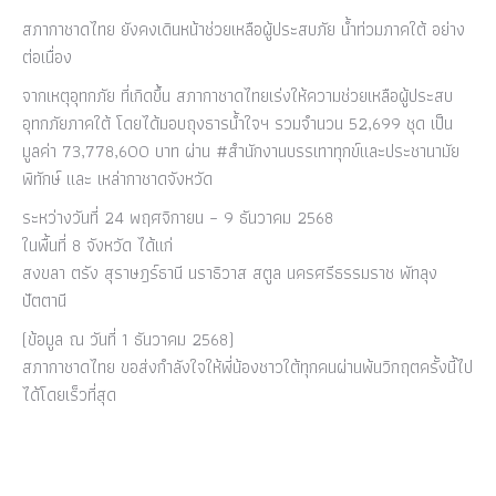
สภากาชาดไทย ยังคงเดินหน้าช่วยเหลือผู้ประสบภัย น้ำท่วมภาคใต้ อย่าง
ต่อเนื่อง
จากเหตุอุทกภัย ที่เกิดขึ้น สภากาชาดไทย​เร่งให้ความช่วยเหลือผู้ประสบ
อุทกภัยภาคใต้ โดยได้​​มอบถุงธารน้ำใจฯ รวมจำนวน 52,699 ชุด เป็น
มูลค่า 73,778,600 บาท ผ่าน #สำนักงานบรรเทาทุกข์และประชานามัย
พิทักษ์ และ เหล่ากาชาดจังหวัด
​ระหว่างวันที่ 24 พฤศจิกายน – 9 ธันวาคม 2568
​ในพื้นที่ 8 จังหวัด ได้แก่
​สงขลา ​ตรัง ​สุราษฎร์ธานี ​นราธิวาส สตูล ​นครศรีธรรมราช ​พัทลุง ​
ปัตตานี
(ข้อมูล ณ วันที่ 1 ธันวาคม 2568)
สภากาชาดไทย ขอส่งกำลังใจให้พี่น้องชาวใต้ทุกคนผ่านพ้นวิกฤตครั้งนี้ไป
ได้โดยเร็วที่สุด