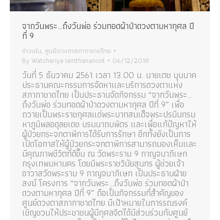
จากวันพระ…ถึงวันพ่อ ร่วมทอดผ้าป่าดวงตามหากุศล ปี
ที่ 9
ข่าวเด่น
,
ศูนย์ดวงตาสภากาชาดไทย
By
Watchariya Iamthananont
06/12/2018
วันที่ 5 ธันวาคม 2561 เวลา 13.00 น. นายเตช บุนนาค
ประธานคณะกรรมการจัดหาและบริการดวงตาแห่ง
สภากาชาดไทย เป็นประธานจัดกิจกรรม “จากวันพระ…
ถึงวันพ่อ ร่วมทอดผ้าป่าดวงตามหากุศล ปีที่ 9” เพื่อ
ถวายเป็นพระราชกุศลแด่พระบาทสมเด็จพระปรมินทรม
หาภูมิพลอดุลยเดช บรมนาถบพิตร และเพื่อแก้ปัญหาให้
ผู้ป่วยกระจกตาพิการได้รับการรักษา อีกทั้งยังเป็นการ
เปิดโอกาสให้ผู้ป่วยกระจกตาพิการสามารถมองเห็นและ
มีคุณภาพชีวิตที่ดีขึ้น ณ วัดพระราม 9 กาญจนาภิเษก
กรุงเทพมหานคร โดยมีพระราชวินัยสุนทร ผู้ช่วยเจ้า
อาวาสวัดพระราม 9 กาญจนาภิเษก เป็นประธานฝ่าย
สงฆ์ โครงการ “จากวันพระ…ถึงวันพ่อ ร่วมทอดผ้าป่า
ดวงตามหากุศล ปีที่ 9” ถือเป็นกิจกรรมที่สำคัญของ
ศูนย์ดวงตาสภากาชาดไทย มีเป้าหมายในการรณรงค์
เชิญชวนให้ประชาชนผู้มีกุศลจิตได้มีส่วนร่วมกับศูนย์