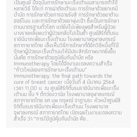
เป็นศูนย์ ปัจจุบันการรักษามะเร็งเต้านมสามารถทำได้
หลายวิธี ได้แก่ การผ่าตัดเต้านม การรักษาด้วยยาเคมี
บำบัด การรักษาด้วยการฉายรังสี การรักษาด้วยยาต้าน
ฮอร์โมน และการรักษาด้วยยาพุ่งเป้า ซึ่งเป็นการรักษา
ตามมาตรฐานทั่วโลก แต่ยังไม่เพียงพอสำหรับผู้ป่วย
บางรายหลังพบว่าผู้ป่วยกลับไปเป็นซ้ำ ศูนย์สิริกิติ์บรม
ราชินีนาถเพื่อมะเร็งเต้านม โรงพยาบาลจุฬาลงกรณ์
สภากาชาดไทย เล็งเห็นวิธีการรักษาที่ดีอีกวิธีหนึ่งที่ใช้
รักษาผู้ป่วยมะเร็งเต้านมให้มีประสิทธิภาพมากยิ่งขึ้น
นั่นคือ การรักษาด้วยภูมิคุ้มกันบำบัด หรือ
Immunotherapy โดยได้จัดงานแถลงความสำเร็จ
“ก้าวใหม่ของการรักษามะเร็งเต้านม”
Immunotherapy: the final path towards the
cure of breast cancer เมื่อวันที่ 4 มีนาคม 2564
เวลา 11.00 น. ณ ศูนย์สิริกิติ์บรมราชินีนาถเพื่อมะเร็ง
เต้านม ชั้น 9 ตึกว่องวานิช โรงพยาบาลจุฬาลงกรณ์
สภากาชาดไทย รศ.นพ.กฤษณ์ จาฏามระ หัวหน้าศูนย์สิ
ริกิติ์บรมราชินีนาถเพื่อมะเร็งเต้านม โรงพยาบาล
จุฬาลงกรณ์ สภากาชาดไทย เปิดเผยในงานแถลงความ
สำเร็จ ว่า “การใช้ภูมิคุ้มกันบำบัด คือ…