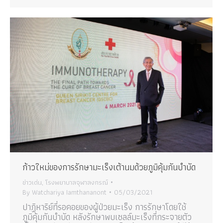
ก้าวใหม่ของการรักษามะเร็งเต้านมด้วยภูมิคุ้มกันบำบัด
ข่าวเด่น
,
โรงพยาบาลจุฬาลงกรณ์
By
Watchariya Iamthananont
05/03/2021
ปาฏิหาริย์ที่รอคอยของผู้ป่วยมะเร็ง การรักษาโดยใช้
ภูมิคุ้มกันบำบัด หลังรักษาพบเซลล์มะเร็งที่กระจายตัว