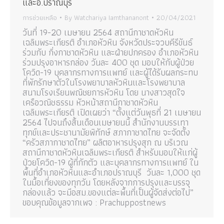
และอ.ปราณบุรี
การช่วยเหลือ
By
Watchariya Iamthananont
20/04/2021
วันที่ 19-20 เมษายน 2564 สถานีกาชาดหัวหิน
เฉลิมพระเกียรติ อำเภอหัวหิน จังหวัดประจวบคีรีขันธ์
ร่วมกับ กิ่งกาชาดหัวหิน และฝ่ายปกครอง อำเภอหัวหิน
ร่วมปรุงอาหารกล่อง วันละ 400 ชุด มอบให้กับผู้ป่วย
โควิด-19 บุคลากรทางการแพทย์ และผู้ได้รับผลกระทบ
ที่พักรักษาตัวในโรงพยาบาลหัวหินและโรงพยาบาล
สนามโรงเรียนพณิชยการหัวหิน โดย นางสาวสุดใจ
เครือวณิชธรรม หัวหน้าสถานีกาชาดหัวหิน
เฉลิมพระเกียรติ เปิดเผยว่า “ตั้งแต่วันพุธที่ 21 เมษายน
2564 ไปจนถึงสิ้นเดือนเมษายนนี้ สำนักงานบรรเทา
ทุกข์และประชานามัยพิทักษ์ สภากาชาดไทย จะจัดตั้ง
“ครัวสภากาชาดไทย” ผลิตอาหารปรุงสุก ณ บริเวณ
สถานีกาชาดหัวหินเฉลิมพระเกียรติ สำหรับมอบให้แก่ผู้
ป่วยโควิด-19 ผู้ที่กักตัว และบุคลากรทางการแพทย์ ใน
พื้นที่อำเภอหัวหินและอำเภอปราณบุรี วันละ 1,000 ชุด
ในมื้อเที่ยงของทุกวัน โดยหลังจากการปรุงและบรรจุ
กล่องแล้ว จะมีอสม.ของแต่ละพื้นที่เป็นผู้จัดส่งต่อไป”
ขอบคุณข้อมูลจากเพจ : Prachuppostnews