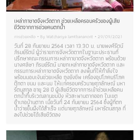
เหล่ากาชาดจังหวัดตาก ช่วยเหลือครอบครัวของผู้เสีย
ชีวิตจากการช่วยคนตกน้ำ
การช่วยเหลือ
By
Watchariya Iamthananont
29/09/2021
วันที่ 28 กันยายน 2564 เวลา 13.30 น. นายพงศ์รัตน์
ภิรมย์รัตน์ ผู้ว่าราชการจังหวัดตากในฐานะประธานที่
ปรึกษาคณะกรรมการเหล่ากาชาดจังหวัดตาก พร้อมด้วย
นางศลิษา ภิรมย์รัตน์ นายกเหล่ากาชาดจังหวัดตาก และ
กรรมการเหล่ากาชาดจังหวัดตาก ลงพื้นที่ให้กำลังใจ
พร้อมมอบเงินช่วยเหลือ ถุงยังชีพ เครื่องอุปโภคบริโภค
ตุ๊กตา ขนม และนม ให้แก่ครอบครัวนายศุภลักษณ์ มหา
รัตนสกุล อายุ 28 ปี ผู้เสียชีวิตจากการเข้าช่วยเหลือคน
ตกน้ำที่บริเวณลานชมปิง หัวสะพานตากออก ในเขต
อำเภอบ้านตาก เมื่อวันที่ 24 กันยายน 2564 ซึ่งผู้ที่ตก
น้ำว่ายขึ้นฝั่งได้สำเร็จ แต่นายศุภลักษณ์ มหารัตนสกุล ที่
ลงไปช่วยได้เสียชีวิตลง