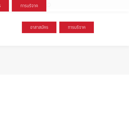
Search:
ร
การบริจาค
book
X
Instagram
YouTube
page
page
page
s
opens
opens
opens
อาสาสมัคร
การบริจาค
n
in
in
new
new
new
ow
window
window
window