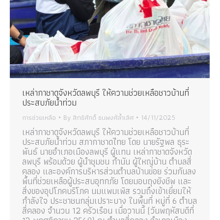
เหล่ากาชาดจังหวัดลพบุรี ให้ความช่วยเหลือชาวบ้านที่
ประสบภัยน้ำท่วม
การช่วยเหลือ
By
สิทธิศักดิ์ ธนพงศ์ล้ำเลิศ
14/11/2025
เหล่ากาชาดจังหวัดลพบุรี ให้ความช่วยเหลือชาวบ้านที่
ประสบภัยน้ำท่วม สภากาชาดไทย โดย นายรัฐพล ธุระ
พันธ์ นายอำเภอเมืองลพบุรี ผู้แทน เหล่ากาชาดจังหวัด
ลพบุรี พร้อมด้วย ผู้นำชุมชน กำนัน ผู้ใหญ่บ้าน ตำบลสี่
คลอง และองค์การบริหารส่วนตำบลบ้านข่อย ร่วมกันลง
พื้นที่ช่วยเหลือผู้ประสบอุทกภัย โดยมอบถุงยังชีพ และ
สิ่งของอุปโภคบริโภค นมแพมเพิส รวมถึงเข้าเยี่ยมให้
กำลังใจ ประชาชนกลุ่มเปราะบาง ในพื้นที่ หมู่ที่ 6 ตำบล
สี่คลอง จำนวน 12 ครัวเรือน เมื่อวานนี้ (วันพฤหัสบดีที่