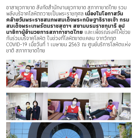
อาสายุวกาชาด สังกัด
สำนักงานยุวกาชาด
สภากาชาดไทย
รวม
พลังบริจาคโลหิตถวายเป็นพระราชกุศล
เนื่องในโอกาสวัน
คล้ายวันพระราชสมภพสมเด็จพระกนิษฐาธิราชเจ้า กรม
สมเด็จพระเทพรัตนราชสุดาฯ สยามบรมราชกุมารี อุป
นายิกาผู้อำนวยการสภากาชาดไทย
และเพื่อรณรงค์ให้ช่วย
กันร่วมบริจาคโลหิต ในช่วงที่โลหิตขาดแคลน จากวิกฤต
COVID-19 เมื่อวันที่ 1 เมษายน 2563 ณ ศูนย์บริการโลหิตแห่ง
ชาติ สภากาชาดไทย