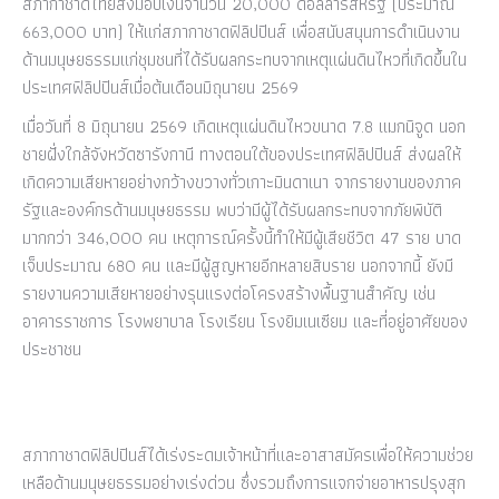
สภากาชาดไทยส่งมอบเงินจำนวน 20,000 ดอลลาร์สหรัฐ (ประมาณ
663,000 บาท) ให้แก่สภากาชาดฟิลิปปินส์ เพื่อสนับสนุนการดำเนินงาน
ด้านมนุษยธรรมแก่ชุมชนที่ได้รับผลกระทบจากเหตุแผ่นดินไหวที่เกิดขึ้นใน
ประเทศฟิลิปปินส์เมื่อต้นเดือนมิถุนายน 2569
เมื่อวันที่ 8 มิถุนายน 2569 เกิดเหตุแผ่นดินไหวขนาด 7.8 แมกนิจูด นอก
ชายฝั่งใกล้จังหวัดซารังกานี ทางตอนใต้ของประเทศฟิลิปปินส์ ส่งผลให้
เกิดความเสียหายอย่างกว้างขวางทั่วเกาะมินดาเนา จากรายงานของภาค
รัฐและองค์กรด้านมนุษยธรรม พบว่ามีผู้ได้รับผลกระทบจากภัยพิบัติ
มากกว่า 346,000 คน เหตุการณ์ครั้งนี้ทำให้มีผู้เสียชีวิต 47 ราย บาด
เจ็บประมาณ 680 คน และมีผู้สูญหายอีกหลายสิบราย นอกจากนี้ ยังมี
รายงานความเสียหายอย่างรุนแรงต่อโครงสร้างพื้นฐานสำคัญ เช่น
อาคารราชการ โรงพยาบาล โรงเรียน โรงยิมเนเซียม และที่อยู่อาศัยของ
ประชาชน
สภากาชาดฟิลิปปินส์ได้เร่งระดมเจ้าหน้าที่และอาสาสมัครเพื่อให้ความช่วย
เหลือด้านมนุษยธรรมอย่างเร่งด่วน ซึ่งรวมถึงการแจกจ่ายอาหารปรุงสุก