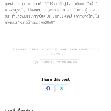
ทุกข์​จำนวน 1,000 ชุด เพื่อ​นำไปช่วยเหลือ​ผู้ประสบภัย​หนาวในพื้นที่
จ.เพชรบูรณ์ ,แม่ฮ่องสอน​ เเละ,สกลนคร​​​ ณ คลัง​สัมภาระ​ผู้ประสบภัย​
ชั้น1 สำนักงานบรรเทา​ทุกข์​และ​ประชา​นา​มัย​พิทักษ์​ สภากาชาด​ไทย​ ใน
กิจกรรม “หนาวนี้ทำดีเพื่อพ่อ2565”
Categories:
การช่วยเหลือ
,
ด้านบรรเทาทุกข์
,
สำนักงานอาสากาชาด
08/12/2021
Tags:
ภัยหนาว
หนาวนี้ทำดีเพื่อพ่อ
Share this post
Share
Share
on
on
Facebook
X