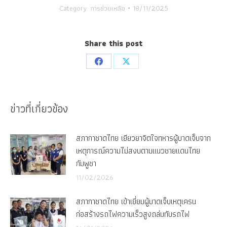
Category:
การช่วยเหลือ
18/11/2025
Share this post
Share
Share
on
on
Facebook
X
ข่าวที่เกี่ยวข้อง
สภากาชาดไทย เยียวยาจิตใจทหารผู้บาดเจ็บจาก
เหตุการณ์ความไม่สงบตามแนวชายแดนไทย
กัมพูชา
11/02/2026
สภากาชาดไทย เข้าเยี่ยมผู้บาดเจ็บเหตุเครน
ก่อสร้างรถไฟความเร็วสูงถล่มทับรถไฟ