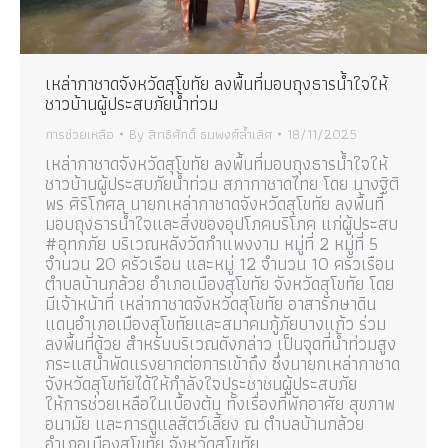
เหล่ากาชาดจังหวัดสุโขทัย ลงพื้นที่มอบถุงธารน้ำใจให้
ชาวบ้านผู้ประสบภัยน้ำท่วม
การช่วยเหลือ
By
สิทธิศักดิ์ ธนพงศ์ล้ำเลิศ
18/11/2025
เหล่ากาชาดจังหวัดสุโขทัย ลงพื้นที่มอบถุงธารน้ำใจให้
ชาวบ้านผู้ประสบภัยน้ำท่วม สภากาชาดไทย โดย นางฐิติ
พร ศิริโกศล นายกเหล่ากาชาดจังหวัดสุโขทัย ลงพื้นที่
มอบถุงธารน้ำใจและสิ่งของอุปโภคบริโภค แก่ผู้ประสบ
#อุทกภัย บริเวณหลังวัดกำแพงงาม หมู่ที่ 2 หมู่ที่ 5
จำนวน 20 ครัวเรือน และหมู่ 12 จำนวน 10 ครัวเรือน
ตำบลบ้านกล้วย อำเภอเมืองสุโขทัย จังหวัดสุโขทัย โดย
มีเจ้าหน้าที่ เหล่ากาชาดจังหวัดสุโขทัย อาสารักษาดิน
แดนอำเภอเมืองสุโขทัยและสมาคมกู้ภัยบางแก้ว ร่วม
ลงพื้นที่ด้วย สำหรับบริเวณดังกล่าว เป็นจุดที่น้ำท่วมสูง
กระแสน้ำพัดแรงยากต่อการเข้าถึง ซึ่งนายกเหล่ากาชาด
จังหวัดสุโขทัยได้ให้กำลังใจประชาชนผู้ประสบภัย
ให้การช่วยเหลือในเบื้องต้น ทั้งเรื่องที่พักอาศัย สุขภาพ
อนามัย และการดูแลสัตว์เลี้ยง ณ ตำบลบ้านกล้วย
อำเภอเมืองสุโขทัย จังหวัดสุโขทัย