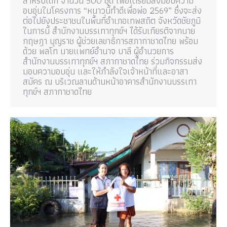
สำหรับเด็ก จำนวน 500 ชุด เพื่อเตรียมส่งมอบความ
อบอุ่นในโครงการ “หนาวนี้ทำดีเพื่อพ่อ 2569” ซึ่งจะส่ง
ต่อไปยังประชาชนในพื้นที่อำเภอเทพสถิต จังหวัดชัยภูมิ
ในการนี้ สำนักงานบรรเทาทุกข์ฯ ได้รับเกียรติจากนาย
กฤษฎา บุญราช ผู้ช่วยเลขาธิการสภากาชาดไทย พร้อม
ด้วย พลโท นายแพทย์อำนาจ บาลี ผู้อำนวยการ
สำนักงานบรรเทาทุกข์ฯ สภากาชาดไทย ร่วมกิจกรรมส่ง
มอบความอบอุ่น และให้กำลังใจเจ้าหน้าที่และอาสา
สมัคร ณ บริเวณลานด้านหน้าอาคารสำนักงานบรรเทา
ทุกข์ฯ สภากาชาดไทย