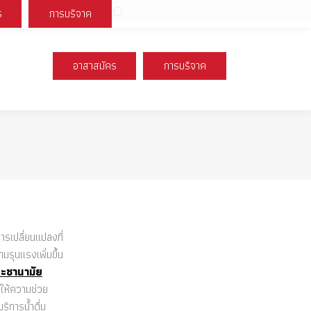
Search:
ร
การบริจาค
book
X
Instagram
YouTube
page
page
page
s
opens
opens
opens
อาสาสมัคร
การบริจาค
n
in
in
new
new
new
ow
window
window
window
ารเปลี่ยนแปลงที่
ุนแรงเพิ่มขึ้น
ะชานามัย
รให้ความช่วย
ิการน้ำดื่ม