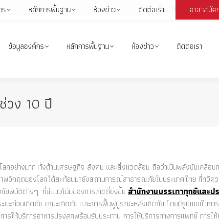
1664
กร
หลักการพื้นฐาน
ห้องข่าว
ติดต่อเรา
อาสาสมัค
Face
page
open
ข้อมูลองค์กร
หลักการพื้นฐาน
ห้องข่าว
ติดต่อเรา
in
i
new
wind
ช่วง 10 ปี
โลกอย่างมาก ทั้งด้านเศรษฐกิจ สังคม และสิ่งแวดล้อม ถือว่าเป็นพลังขับเคลื่อนก
าพวิกฤตของโลกได้สะท้อนมายังสถานการณ์สาธารณภัยในประเทศไทย ที่ทวีความร
พิบัติต่างๆ ที่มีแนวโน้มของการเกิดถี่ยิ่งขึ้น
สำนักงานบรรเทาทุกข์และปร
้งระยะก่อนเกิดภัย ขณะเกิดภัย และการฟื้นฟูบูรณะหลังเกิดภัย โดยมีรูปแบบในกา
 การให้บริการอาหารปรุงสุกพร้อมรับประทาน การให้บริการทางการแพทย์ การให้บร