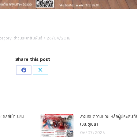
tegory:
ข่าวประชาสัมพันธ์
26/04/2018
Share this post
Share
Share
on
on
Facebook
X
ชลล์เข้าเยี่ยม
ส่งมอบความช่วยเหลือผู้ประสบภั
เวเนซุเอลา
06/07/2026