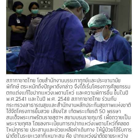
สภากาชาดไทย โดยสำนักงานบรรเทาทุกข์และประชานามัย
พิทักษ์ ตระหนักถึงปัญหาดังกล่าว จึงได้เริ่มโครงการศัลยกรรม
ตกแต่งแก้ไขปากแหว่งเพดานโหว่ และความพิการอื่น ขึ้นในปี
พ.ศ.2541 และในปี พ.ศ. 2548 สภากาชาดไทย ร่วมกับ
กระทรวงสาธารณสุขและสำนักงานหลักประกันสุขภาพแห่งชาติ
ได้จัดโครงการยิ้มสวย เสียงใส เทิดพระเกียรติ 50 พรรษา
สมเด็จพระเทพรัตนราชสุดาฯ สยามบรมราชกุมารี เพื่อถวายเป็น
พระราชกุศล โดยลงทะเบียนทารกปากแหว่งเพดานโหว่ที่คลอด
ใหม่ทุกราย ประสานและช่วยเหลือค่าเดินทาง ให้ผู้ป่วยได้รับการ
ผ่าตัดในระยะเวลาที่เหมาะสม คือ ปากแหว่งผ่าตัดอายุระหว่าง