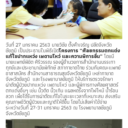
วันที่ 27 มกราคม 2563 นายวิชัย ตั้งคำเจริญ ปลัดจังหวัด
ชัยภูมิ เป็นประธานในพิธีเปิด
โครงการ “ศัลยกรรมตกแต่ง
แก้ไขปากแหว่ง เพดานโหว่ และความพิการอื่น”
โดยมี
นายแพทย์พิชิต ศิริวรรณ รองผู้อำนวยการ
สำนักงานบรรเทา
ทุกข์และประชานามัยพิทักษ์
สภากาชาดไทย
ร่วมกับคณะแพทย์
อาสาสมัคร
สำนักงานสาธารณสุขจังหวัดชัยภูมิ
เหล่ากาชาด
จังหวัดชัยภูมิ และ
โรงพยาบาลชัยภูมิ
ให้บริการตรวจรักษา
ผ่าตัดผู้ป่วยปากแหว่ง เพดานโหว่ และผู้พิการทางศัลยศาสตร์
ตกแต่งอื่นๆ เช่น นิ้วติด นิ้วเกิน แผลหดรั้งจากไฟไหม้ น้ำร้อน
ลวก เพื่อได้รับการผ่าตัดแก้ไขในระยะเวลาที่เหมาะสม ส่งเสริม
คุณภาพชีวิตผู้ป่วยและญาติให้ดีขึ้น โดยไม่เสียค่าใช้จ่าย
ระหว่างวันที่ 27-31 มกราคม 2563 ณ โรงพยาบาลชัยภูมิ
จังหวัดชัยภูมิ