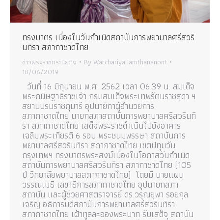
ทรงบาตร เนื่องในวันกำเนิดสถาบันการพยาบาลศรีสวริ
นทิรา สภากาชาดไทย
ข่าวพระราชกรณียกิจ
By
Watchariya Iamthananont
18/06/2019
วันที่ 16 มิถุนายน พ.ศ. 2562 เวลา 06.39 น. สมเด็จ
พระกนิษฐาธิราชเจ้า กรมสมเด็จพระเทพรัตนราชสุดา ฯ
สยามบรมราชกุมารี อุปนายิกาผู้อำนวยการ
สภากาชาดไทย นายกสภาสถาบันการพยาบาลศรีสวรินทิ
รา สภากาชาดไทย เสด็จพระราชดำเนินไปยังอาคาร
เฉลิมพระเกียรติ 6 รอบ พระชนมพรรษา สถาบันการ
พยาบาลศรีสวรินทิรา สภากาชาดไทย เขตปทุมวัน
กรุงเทพฯ ทรงบาตรพระสงฆ์เนื่องในโอกาสวันกำเนิด
สถาบันการพยาบาลศรีสวรินทิรา สภากาชาดไทย (105
ปี วิทยาลัยพยาบาลสภากาชาดไทย) โดยมี นายแผน
วรรณเมธี เลขาธิการสภากาชาดไทย อุปนายกสภา
สถาบัน และผู้ช่วยศาสตราจารย์ ดร.วรุณยุพา รอยกุล
เจริญ อธิการบดีสถาบันการพยาบาลศรีสวรินทิรา
สภากาชาดไทย เฝ้าทูลละอองพระบาท รับเสด็จ สถาบัน