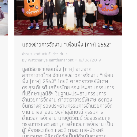
แถลงข่าวการจัดงาน “เพื่อนพึ่ง (ภาฯ) 2562”
ข่าวประชาสัมพันธ์
,
ข่าวเด่น
By
Watchariya Iamthananont
18/06/2019
มูลนิธิอาสาเพื่อนพึ่ง (ภาฯ) ยามยาก
.
สภากาชาดไทย จัดแถลงข่าวการจัดงาน “เพื่อน
พึ่ง (ภาฯ) 2562” โดยมี ศาสตราจารย์พิเศษ
ดร.สุรเกียรติ เสถียรไทย รองประธานกรรมการ
ที่ปรึกษามูลนิธิฯ ในฐานะประธานกรรมการ
อำนวยการจัดงาน ศาสตราจารย์พิเศษ ธงทอง
ร
จันทรางศุ รองประธานกรรมการอำนวยการจัด
งาน นางสายสม วงศาสุลักษณ์ กรรมการ
อำนวยการจัดงาน นายฐิติวัฒน์ ว่องวรรณกุล
กรรมการและเลขานุการอำนวยการจัดงาน เป็น
ผู้ให้รายละเอียด และมี กาละแมร์-พัชรศรี
เบญจมาศ พิธีกรชื่อดังเป็นผู้ดำเนินรายการ