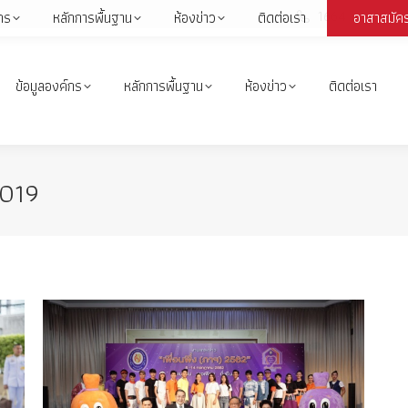
1664
กร
หลักการพื้นฐาน
ห้องข่าว
ติดต่อเรา
อาสาสมัค
Face
page
open
ข้อมูลองค์กร
หลักการพื้นฐาน
ห้องข่าว
ติดต่อเรา
in
i
new
wind
019