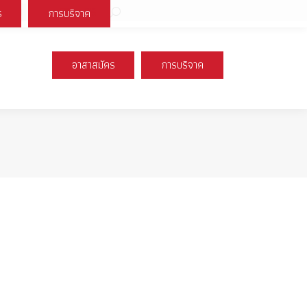
Search:
ร
การบริจาค
book
X
Instagram
YouTube
page
page
page
s
opens
opens
opens
อาสาสมัคร
การบริจาค
n
in
in
new
new
new
ow
window
window
window