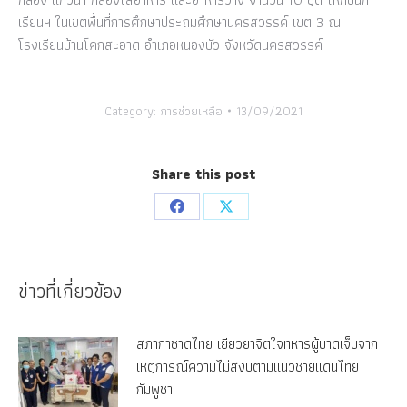
เรียนฯ ในเขตพื้นที่การศึกษาประถมศึกษานครสวรรค์ เขต 3 ณ
โรงเรียนบ้านโคกสะอาด อำเภอหนองบัว จังหวัดนครสวรรค์
Category:
การช่วยเหลือ
13/09/2021
Share this post
Share
Share
on
on
Facebook
X
ข่าวที่เกี่ยวข้อง
สภากาชาดไทย เยียวยาจิตใจทหารผู้บาดเจ็บจาก
เหตุการณ์ความไม่สงบตามแนวชายแดนไทย
กัมพูชา