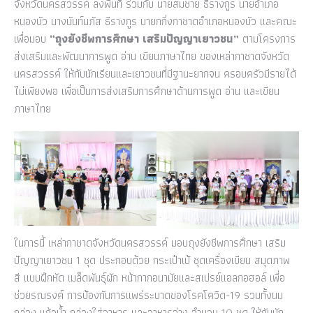
จังหวัดนครสวรรค์ ลงพื้นที่ ร่วมกับ นายสมชาย ธีรางกูร นายอำเภอ
หนองบัว นางนันท์นภัส ธีรางกูร นายกกิ่งกาชาดอำเภอหนองบัว และคณะ
เพื่อมอบ
“ถุงยังชีพการศึกษา เสริมปัญญาเยาวชน”
ตามโครงการ
ส่งเสริมและพัฒนาการพูด อ่าน เขียนภาษาไทย ของเหล่ากาชาดจังหวัด
นครสวรรค์ ให้กับนักเรียนและเยาวชนที่มีฐานะยากจน ครอบครัวมีรายได้
ไม่เพียงพอ เพื่อเป็นการส่งเสริมการศึกษาด้านการพูด อ่าน และเขียน
ภาษาไทย
ในการนี้ เหล่ากาชาดจังหวัดนครสวรรค์ มอบถุงยังชีพการศึกษา เสริม
ปัญญาเยาวชน 1 ชุด ประกอบด้วย กระเป๋าเป้ ชุดเครื่องเขียน สมุดภาพ
สี แบบฝึกหัด เมล็ดพันธุ์ผัก หน้ากากอนามัยและสเปรย์แอลกอฮอล์ เพื่อ
ช่วยรณรงค์ การป้องกันการแพร่ระบาดของโรคโควิด-19 รวมทั้งนม
กล่อง แก้วน้ำ กล่องใส่อาหาร และอาหารว่าง จำนวน 10 ชุด ให้กับนัก