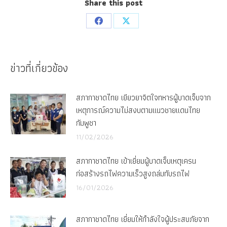
Share this post
Share
Share
on
on
Facebook
X
ข่าวที่เกี่ยวข้อง
สภากาชาดไทย เยียวยาจิตใจทหารผู้บาดเจ็บจาก
เหตุการณ์ความไม่สงบตามแนวชายแดนไทย
กัมพูชา
11/02/2026
สภากาชาดไทย เข้าเยี่ยมผู้บาดเจ็บเหตุเครน
ก่อสร้างรถไฟความเร็วสูงถล่มทับรถไฟ
16/01/2026
สภากาชาดไทย เยี่ยมให้กำลังใจผู้ประสบภัยจาก