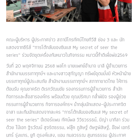
คณะผู้บริหาร ผู้ประกาศข่าว สถานีโทรทัศน์ไทยทีวีสี ช่อง 3 และ นัก
แสดงจากซีรีส์ “การโต้กลับของซินแส My secret of seer the
series” ร่วมจัดชุดเครื่องกันหนาวในกิจกรรม หนาวนี้ทำดีเพื่อพ่อ2569
วันที่ 20 พฤศจิกายน 2568 พลโท นายแพทย์อำนาจ บาลี ผู้อำนวยการ
สำนักงานบรรเทาทุกข์ฯ และนางสาวสุกัญญา ทรัพย์อุดมมั่งมี หัวหน้าฝ่าย
บรรเทาทุกข์ผู้ประสบภัย สำนักงานบรรเทาทุกข์ฯ สภากาชาดไทย ให้การ
ต้อนรับ คุณชาคริต ดิเรกวัฒนชัย รองกรรมการผู้อำนวยการ สำนัก
กิจการและสื่อสารองค์กร พร้อมด้วย คุณปริศนา กล่ำพินิจ รองผู้ช่วย
กรรมการผู้อำนวยการ กิจการองค์กรฯ นำกลุ่มนักแสดง–ผู้ประกาศจิต
อาสา และทีมนักแสดงจากละคร “การโต้กลับของซินแส My secret of
seer the series” ปีเตอร์แพน ทัศน์พล วิวิธวรรธน์, นีญ่า มากีลา ร่วม
ด้วย ไม้เอก ฐิรวัฒน์ สุจริตธรรม, ฟลุ๊ค ภูสิษฐ์ ดิษฐพิสิษฐ์, อ๊อฟ เอกริ
นทร์ รุ่งแกร, ยูกิ ดุรงค์แสง, แอน กมลวรรณ สุนทรธรรม ผู้ประกาศ