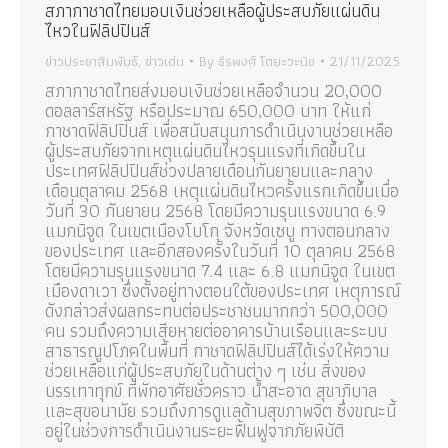
สภากาชาดไทยมอบเงินช่วยเหลือผู้ประสบภัยแผ่นดิน
ไหวในฟิลิปปินส์
ข่าวประชาสัมพันธ์
,
ข่าวเด่น
By
ธีรพงศ์ โตยะวะนิช
21/11/2025
สภากาชาดไทยส่งมอบเงินช่วยเหลือจำนวน 20,000
ดอลลาร์สหรัฐ หรือประมาณ 650,000 บาท ให้แก่
กาชาดฟิลิปปินส์ เพื่อสนับสนุนการดำเนินงานช่วยเหลือ
ผู้ประสบภัยจากเหตุแผ่นดินไหวรุนแรงที่เกิดขึ้นใน
ประเทศฟิลิปปินส์ช่วงปลายเดือนกันยายนและกลาง
เดือนตุลาคม 2568 เหตุแผ่นดินไหวครั้งแรกเกิดขึ้นเมื่อ
วันที่ 30 กันยายน 2568 โดยมีความรุนแรงขนาด 6.9
แมกนิจูด ในเขตเมืองโบโก จังหวัดเซบู ทางตอนกลาง
ของประเทศ และอีกสองครั้งในวันที่ 10 ตุลาคม 2568
โดยมีความรุนแรงขนาด 7.4 และ 6.8 แมกนิจูด ในเขต
เมืองดาเวา ซึ่งตั้งอยู่ทางตอนใต้ของประเทศ เหตุการณ์
ดังกล่าวส่งผลกระทบต่อประชาชนมากกว่า 500,000
คน รวมถึงความเสียหายต่ออาคารบ้านเรือนและระบบ
สาธารณูปโภคในพื้นที่ กาชาดฟิลิปปินส์ได้เร่งให้ความ
ช่วยเหลือแก่ผู้ประสบภัยในด้านต่าง ๆ เช่น สิ่งของ
บรรเทาทุกข์ ที่พักอาศัยชั่วคราว น้ำสะอาด สุขาภิบาล
และสุขอนามัย รวมถึงการดูแลด้านสุขภาพจิต ซึ่งขณะนี้
อยู่ในช่วงการดำเนินงานระยะฟื้นฟูจากภัยพิบัติ