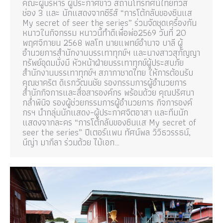
คณะผู้บริหาร ผู้ประกาศข่าว สถานีโทรทัศน์ไทยทีวีสี
ช่อง 3 และ นักแสดงจากซีรีส์ “การโต้กลับของซินแส
My secret of seer the series” ร่วมจัดชุดเครื่องกัน
หนาวในกิจกรรม หนาวนี้ทำดีเพื่อพ่อ2569 วันที่ 20
พฤศจิกายน 2568 พลโท นายแพทย์อำนาจ บาลี ผู้
อำนวยการสำนักงานบรรเทาทุกข์ฯ และนางสาวสุกัญญา
ทรัพย์อุดมมั่งมี หัวหน้าฝ่ายบรรเทาทุกข์ผู้ประสบภัย
สำนักงานบรรเทาทุกข์ฯ สภากาชาดไทย ให้การต้อนรับ
คุณชาคริต ดิเรกวัฒนชัย รองกรรมการผู้อำนวยการ
สำนักกิจการและสื่อสารองค์กร พร้อมด้วย คุณปริศนา
กล่ำพินิจ รองผู้ช่วยกรรมการผู้อำนวยการ กิจการองค์
กรฯ นำกลุ่มนักแสดง–ผู้ประกาศจิตอาสา และทีมนัก
แสดงจากละคร “การโต้กลับของซินแส My secret of
seer the series” ปีเตอร์แพน ทัศน์พล วิวิธวรรธน์,
นีญ่า มากีลา ร่วมด้วย ไม้เอก…