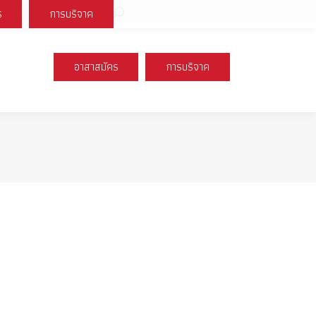
Search:
ร
การบริจาค
book
X
Instagram
YouTube
page
page
page
s
opens
opens
opens
อาสาสมัคร
การบริจาค
n
in
in
new
new
new
ow
window
window
window