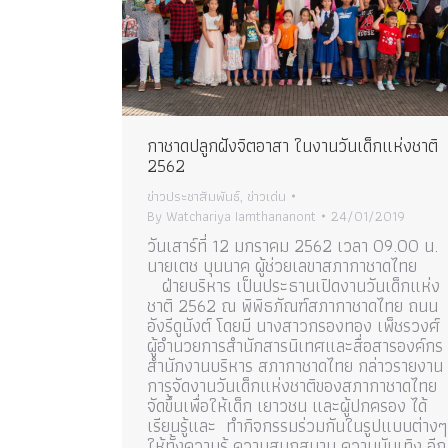
กาชาดปลูกฝังจิตอาสา ในงานวันเด็กแห่งชาติ
2562
ข่าวประชาสัมพันธ์
,
ข่าวเด่น
By
Watchariya Iamthananont
24/01/2019
วันเสาร์ที่ 12 มกราคม 2562 เวลา 09.00 น.
นายเตช บุนนาค ผู้ช่วยเลขาสภากาชาดไทย
ฝ่ายบริหาร เป็นประธานเปิดงานวันเด็กแห่ง
ชาติ 2562 ณ พิพิธภัณฑ์สภากาชาดไทย ถนน
อังรีดูนังต์ โดยมี นางสาวกรองทอง เพ็ชรวงศ์
ผู้อำนวยการสำนักสารนิเทศและสื่อสารองค์กร
สำนักงานบริหาร สภากาชาดไทย กล่าวรายงาน
การจัดงานวันเด็กแห่งชาติของสภากาชาดไทย
จัดขึ้นเพื่อให้เด็ก เยาวชน และผู้ปกครอง ได้
เรียนรู้และ ทำกิจกรรมร่วมกันในรูปแบบต่างๆ
ให้ทั้งความรู้ ความสนุกสนาน ความบันเทิง อีก