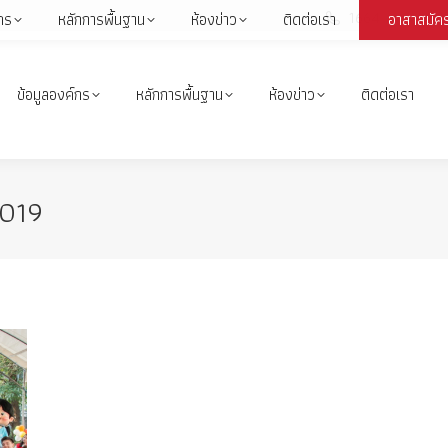
1664
กร
หลักการพื้นฐาน
ห้องข่าว
ติดต่อเรา
อาสาสมัค
Face
page
open
ข้อมูลองค์กร
หลักการพื้นฐาน
ห้องข่าว
ติดต่อเรา
in
i
new
wind
019