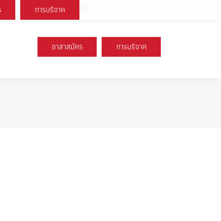
Search:
ร
การบริจาค
book
X
Instagram
YouTube
page
page
page
s
opens
opens
opens
อาสาสมัคร
การบริจาค
n
in
in
new
new
new
ow
window
window
window