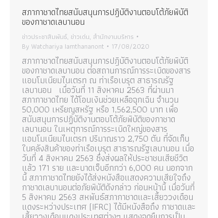
สภากาชาดไทยสนับสนุนการปฎิบัติงานตอบโต้ภัยพิบัติ
ของกาชาดเลบานอน
ข่าวประชาสัมพันธ์
,
ข่าวเด่น
,
สำนักงานบริหาร
By
Watchariya Iamthananont
17/08/2020
สภากาชาดไทยสนับสนุนการปฎิบัติงานตอบโต้ภัยพิบัติ
ของกาชาดเลบานอน ต่อสถานการณ์การระเบิดของสาร
แอมโมเนียมไนเตรท ณ ท่าเรือเบรุต สาธารณรัฐ
เลบานอน เมื่อวันที่ 11 สิงหาคม 2563 ที่ผ่านมา
สภากาชาดไทย ได้โอนเงินช่วยเหลือฉุกเฉิน จำนวน
50,000 เหรียญสหรัฐ หรือ 1,562,500 บาท เพื่อ
สนับสนุนการปฏิบัติงานตอบโต้ภัยพิบัติของกาชาด
เลบานอน ในเหตุการณ์การระเบิดใหญ่ของสาร
แอมโมเนียมไนเตรท ปริมาณราว 2,750 ตัน ที่จัดเก็บ
ในคลังสินค้าของท่าเรือเบรุต สาธารณรัฐเลบานอน เมื่อ
วันที่ 4 สิงหาคม 2563 ซึ่งส่งผลให้ประชาชนเสียชีวิต
แล้ว 171 ราย และบาดเจ็บอีกกว่า 6,000 คน นอกจาก
นี้ สภากาชาดไทยยังได้ส่งหนังสือแสดงความเสียใจถึง
กาชาดเลบานอนต่อภัยพิบัติดังกล่าว ก่อนหน้านี้ เมื่อวันที่
5 สิงหาคม 2563 สหพันธ์สภากาชาดและเสี้ยววงเดือน
แดงระหว่างประเทศ (IFRC) ได้มีหนังสือถึง กาชาดและ
เสี้ยววงเดือนแดงประเทศต่างๆ แสดงจุดยืนการเป็น