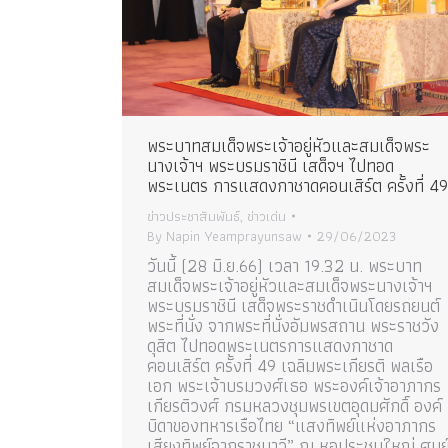
พระบาทสมเด็จพระเจ้าอยู่หัวและสมเด็จพระ
นางเจ้าฯ พระบรมราชินี เสด็จฯ ไปทอด
พระเนตร การแสดงกาชาดคอนเสิร์ต ครั้งที่ 49
ข่าวประชาสัมพันธ์
,
ข่าวเด่น
By
Napin Yeamprayunsaw
29/06/2023
วันนี้ (28 มิ.ย.66) เวลา 19.32 น. พระบาท
สมเด็จพระเจ้าอยู่หัวและสมเด็จพระนางเจ้าฯ
พระบรมราชินี เสด็จพระราชดำเนินโดยรถยนต์
พระที่นั่ง จากพระที่นั่งอัมพรสถาน พระราชวัง
ดุสิต ไปทอดพระเนตรการแสดงกาชาด
คอนเสิร์ต ครั้งที่ 49 เฉลิมพระเกียรติ พลเรือ
เอก พระเจ้าบรมวงศ์เธอ พระองค์เจ้าอาภากร
เกียรติวงศ์ กรมหลวงชุมพรเขตอุดมศักดิ์ องค์
บิดาของทหารเรือไทย “แสงทิพย์แห่งอาภากร
เสียงทิพย์จากราชนาวี” ณ หอประชุมใหญ่ ศูนย