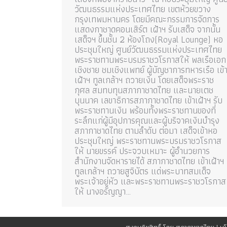
วัฒนธรรมแห่งประเทศไทย เขตห้วยขวาง
กรุงเทพมหานคร โดยมีคณะกรรมการจัดการ
แสดงกาชาดคอนเสิร์ต เฝ้าฯ รับเสด็จ จากนั้น
เสด็จฯ ขึ้นชั้น 2 ห้องโถง(Royal Lounge) หอ
ประชุมใหญ่ ศูนย์วัฒนธรรมแห่งประเทศไทย
พระราชทานพระบรมราชวโรกาสให้ พลเรือเอก
เชิงชาย ชมเชิงแพทย์ ผู้บัญชาการทหารเรือ เข้
เฝ้าฯ ทูลเกล้าฯ ถวายเงิน โดยเสด็จพระราช
กุศล สมทบทุนสภากาชาดไทย และนายเตช
บุนนาค เลขาธิการสภากาชาดไทย เข้าเฝ้าฯ รับ
พระราชทานเงิน พร้อมทั้งพระราชทานของที่
ระลึกแก่ผู้มีอุปการคุณและผู้บริจาคเงินบำรุง
สภากาชาดไทย ตามลำดับ ต่อมา เสด็จเข้าหอ
ประชุมใหญ่ พระราชทานพระบรมราชวโรกาส
ให้ นายขรรค์ ประจวบเหมาะ ผู้อำนวยการ
สำนักงานจัดหารายได้ สภากาชาดไทย เข้าเฝ้าฯ
ทูลเกล้าฯ ถวายสูจิบัตร แด่พระบาทสมเด็จ
พระเจ้าอยู่หัว และพระราชทานพระราชวโรกาส
ให้ นางอรัญญา…