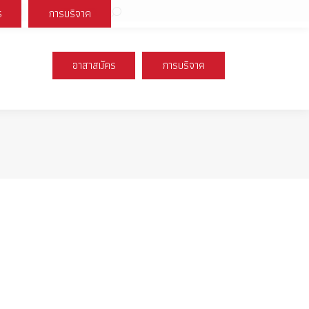
Search:
ร
การบริจาค
book
X
Instagram
YouTube
page
page
page
s
opens
opens
opens
อาสาสมัคร
การบริจาค
n
in
in
new
new
new
ow
window
window
window