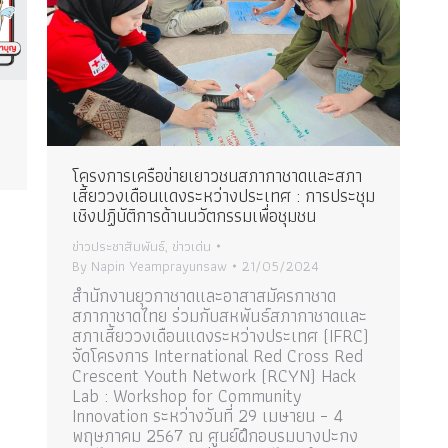
โครงการเครือข่ายเยาวชนสภากาชาดและสภา
เสี้ยววงเดือนแดงระหว่างประเทศ : การประชุม
เชิงปฏิบัติการด้านนวัตกรรมเพื่อชุมชน
ข่าวประชาสัมพันธ์
,
ข่าวเด่น
By
Napin Yeamprayunsaw
21/05/2024
สำนักงานยุวกาชาดและอาสาสมัครกาชาด
สภากาชาดไทย ร่วมกับสหพันธ์สภากาชาดและ
สภาเสี้ยววงเดือนแดงระหว่างประเทศ (IFRC)
จัดโครงการ International Red Cross Red
Crescent Youth Network (RCYN) Hack
Lab : Workshop for Community
Innovation ระหว่างวันที่ 29 เมษายน – 4
พฤษภาคม 2567 ณ ศูนย์ฝึกอบรมบางปะกง