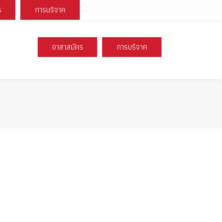
Search:
ร
การบริจาค
book
X
Instagram
YouTube
page
page
page
s
opens
opens
opens
อาสาสมัคร
การบริจาค
n
in
in
new
new
new
ow
window
window
window