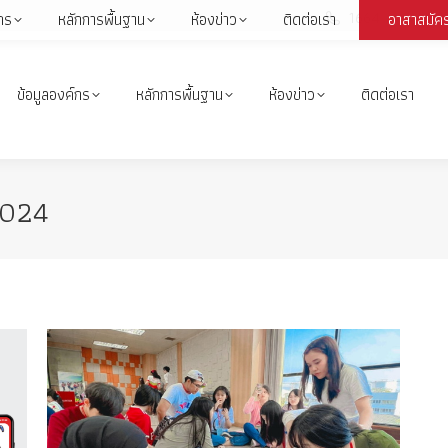
1664
กร
หลักการพื้นฐาน
ห้องข่าว
ติดต่อเรา
อาสาสมัค
Face
page
open
ข้อมูลองค์กร
หลักการพื้นฐาน
ห้องข่าว
ติดต่อเรา
in
i
new
wind
2024