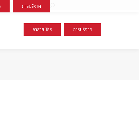
Search:
ร
การบริจาค
book
X
Instagram
YouTube
page
page
page
s
opens
opens
opens
อาสาสมัคร
การบริจาค
n
in
in
new
new
new
ow
window
window
window