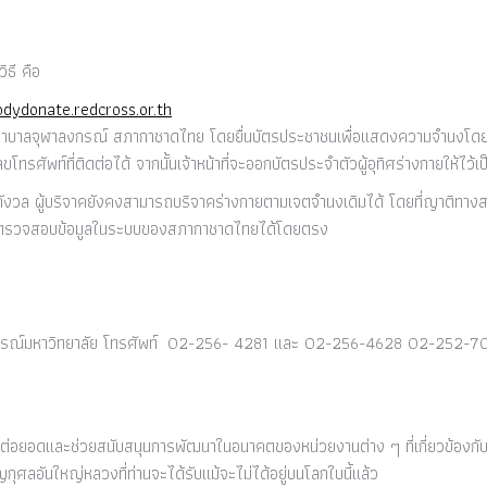
ิธี คือ
odydonate.redcross.or.th
ยาบาลจุฬาลงกรณ์ สภากาชาดไทย โดยยื่นบัตรประชาชนเพื่อแสดงความจำนงโดยต
รศัพท์ที่ติดต่อได้ จากนั้นเจ้าหน้าที่จะออกบัตรประจำตัวผู้อุทิศร่างกายให้ไว้เ
้องกังวล ผู้บริจาคยังคงสามารถบริจาคร่างกายตามเจตจำนงเดิมได้ โดยที่ญาติทางส
าลตรวจสอบข้อมูลในระบบของสภากาชาดไทยได้โดยตรง
กรณ์มหาวิทยาลัย โทรศัพท์ 02-256- 4281 และ 02-256-4628 02-252-70
ยต่อยอดและช่วยสนับสนุนการพัฒนาในอนาคตของหน่วยงานต่าง ๆ ที่เกี่ยวข้องกั
กุศลอันใหญ่หลวงที่ท่านจะได้รับแม้จะไม่ได้อยู่บนโลกใบนี้แล้ว