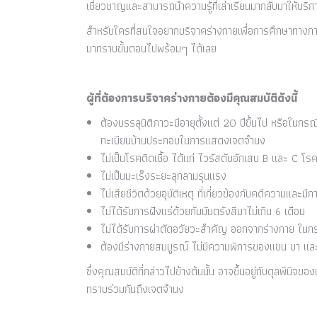
เชี่ยวชาญและสามารถนำความรู้ที่เล่าเรียนมากลับมาให้บร
สำหรับใครที่สนใจอยากบริจาคร่างกายเพื่อการศึกษาทางการ
มาทราบขั้นตอนไปพร้อมๆ ได้เลย
ผู้ที่ต้องการบริจาคร่างกายต้องมีคุณสมบัติดังนี้
ต้องบรรลุนิติภาวะมีอายุตั้งแต่ 20 ปีขึ้นไป หรือในกร
ทะเบียนบ้านประกอบในการแสดงเจตจำนง
ไม่เป็นโรคติดเชื้อ ได้แก่ ไวรัสตับอักเสบ B และ C
ไม่เป็นมะเร็งระยะลุกลามรุนแรง
ไม่เสียชีวิตด้วยอุบัติเหตุ ที่เกี่ยวข้องกับคดีความและมีกา
ไม่ได้รับการฝังแร่ด้วยกัมมันตรังสีมาไม่เกิน 6 เดือน
ไม่ได้รับการผ่าตัดอวัยวะสำคัญ ออกจากร่างกาย ใน
ต้องมีร่างกายสมบูรณ์ ไม่มีความพิการของแขน ขา และ
ซึ่งคุณสมบัติที่กล่าวไปข้างต้นนั้น อาจขึ้นอยู่กับดุลพินิ
ทราบร่วมกันถึงเจตจำนง