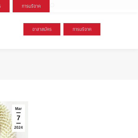
Search:
ร
การบริจาค
book
X
Instagram
YouTube
page
page
page
s
opens
opens
opens
อาสาสมัคร
การบริจาค
n
in
in
new
new
new
ow
window
window
window
Mar
7
2024