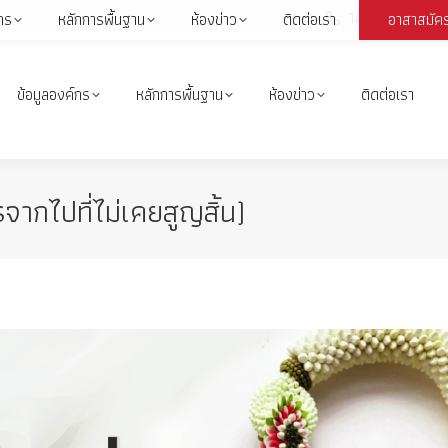
1664
กร
หลักการพื้นฐาน
ห้องข่าว
ติดต่อเรา
อาสาสมัค
Face
page
open
ข้อมูลองค์กร
หลักการพื้นฐาน
ห้องข่าว
ติดต่อเรา
in
i
new
wind
รจากไปที่ไม่เคยสูญสิ้น)