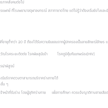
ิการภาคสังคมต่อไป
แพทย์ ที่โรงพยาบาลจุฬาลงกรณ์ สภากาชาดไทย แต่ไม่รู้ว่าต้องเริ่มยังไงและมี
ณีที่อายุต่ำกว่า 20 ปี ต้องได้รับความยินยอมจากผู้ปกครองเป็นลายลักษณ์อักษร 
 โรควัณโรคระยะติดต่อ โรคพิษสุนัขบ้า โรคภูมิคุ้มกันบกพร่อง(HIV)
รผ่าพิสูจน์
กรณีบริจาคดวงตาสามารถบริจาคร่างกายได้
อื่น ๆ
จของเจ้าหน้าที่รับร่าง โดยผู้อุทิศร่างกาย เพื่อการศึกษา ควรแจ้งญาติทางสายเลือ