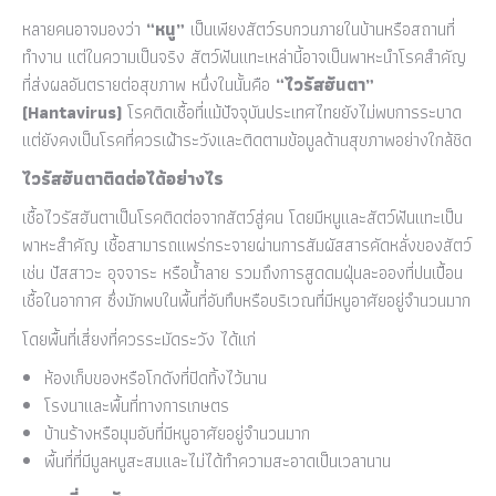
หลายคนอาจมองว่า
“หนู”
เป็นเพียงสัตว์รบกวนภายในบ้านหรือสถานที่
ทำงาน แต่ในความเป็นจริง สัตว์ฟันแทะเหล่านี้อาจเป็นพาหะนำโรคสำคัญ
ที่ส่งผลอันตรายต่อสุขภาพ หนึ่งในนั้นคือ
“ไวรัสฮันตา”
(
Hantavirus)
โรคติดเชื้อที่แม้ปัจจุบันประเทศไทยยังไม่พบการระบาด
แต่ยังคงเป็นโรคที่ควรเฝ้าระวังและติดตามข้อมูลด้านสุขภาพอย่างใกล้ชิด
ไวรัสฮันตาติดต่อได้อย่างไร
เชื้อไวรัสฮันตาเป็นโรคติดต่อจากสัตว์สู่คน โดยมีหนูและสัตว์ฟันแทะเป็น
พาหะสำคัญ เชื้อสามารถแพร่กระจายผ่านการสัมผัสสารคัดหลั่งของสัตว์
เช่น ปัสสาวะ อุจจาระ หรือน้ำลาย รวมถึงการสูดดมฝุ่นละอองที่ปนเปื้อน
เชื้อในอากาศ ซึ่งมักพบในพื้นที่อับทึบหรือบริเวณที่มีหนูอาศัยอยู่จำนวนมาก
โดยพื้นที่เสี่ยงที่ควรระมัดระวัง ได้แก่
ห้องเก็บของหรือโกดังที่ปิดทิ้งไว้นาน
โรงนาและพื้นที่ทางการเกษตร
บ้านร้างหรือมุมอับที่มีหนูอาศัยอยู่จำนวนมาก
พื้นที่ที่มีมูลหนูสะสมและไม่ได้ทำความสะอาดเป็นเวลานาน