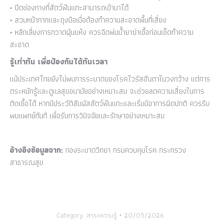
• ปิดช่องทางที่สัตว์ฟันแทะสามารถเข้ามาได้
• สวมหน้ากากและถุงมือเมื่อต้องทำความสะอาดพื้นที่เสี่ยง
• หลีกเลี่ยงการกวาดฝุ่นแห้ง ควรฉีดพ่นน้ำยาฆ่าเชื้อก่อนเช็ดทำความ
สะอาด
รู้เท่าทัน เพื่อป้องกันได้ทันเวลา
แม้ประเทศไทยยังไม่พบการระบาดของโรคไวรัสฮันตาในวงกว้าง แต่การ
ตระหนักรู้และดูแลสุขอนามัยอย่างเหมาะสม จะช่วยลดความเสี่ยงในการ
ติดเชื้อได้ หากมีประวัติสัมผัสสัตว์ฟันแทะและเริ่มมีอาการผิดปกติ ควรรีบ
พบแพทย์ทันที เพื่อรับการวินิจฉัยและรักษาอย่างเหมาะสม
อ้างอิงข้อมูลจาก:
กองระบาดวิทยา กรมควบคุมโรค กระทรวง
สาธารณสุข
Category:
สาระความรู้
20/05/2026