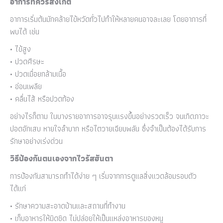
อาการที่ควรสังเกต
อาการเริ่มต้นมักคล้ายไข้หวัดทั่วไปทำให้หลายคนอาจละเลย โดยอาการที่
พบได้ เช่น
• ไข้สูง
• ปวดศีรษะ
• ปวดเมื่อยกล้ามเนื้อ
• อ่อนเพลีย
• คลื่นไส้ หรือปวดท้อง
อย่างไรก็ตาม ในบางรายอาการอาจรุนแรงขึ้นอย่างรวดเร็ว จนเกิดภาวะ
ปอดอักเสบ หายใจลำบาก หรือไตวายเฉียบพลัน ซึ่งจำเป็นต้องได้รับการ
รักษาอย่างเร่งด่วน
วิธีป้องกันตนเองจากไวรัสฮันตา
การป้องกันสามารถทำได้ง่าย ๆ เริ่มจากการดูแลสิ่งแวดล้อมรอบตัว
ได้แก่
• รักษาความสะอาดบ้านและสถานที่ทำงาน
• เก็บอาหารให้มิดชิด ไม่ปล่อยให้เป็นแหล่งอาหารของหนู