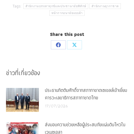
Tags:
สำนักงานบรรเทาทุกข์และประชานามัยพิทักษ์
สำนักงานยุวกาชาด
หน้ากากอนามัยแบบผ้า
Share this post
Share
Share
on
on
Facebook
X
ข่าวที่เกี่ยวข้อง
ประธานกิตติมศักดิ์จากสภากาชาดเซเชลล์เข้าเยี่ยม
คารวะเลขาธิการสภากาชาดไทย
17/07/2026
ส่งมอบความช่วยเหลือผู้ประสบภัยแผ่นดินไหวใน
เวเนซุเอลา