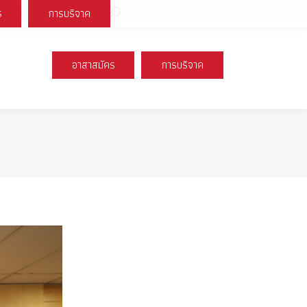
Search:
ร
การบริจาค
book
X
Instagram
YouTube
page
page
page
s
opens
opens
opens
อาสาสมัคร
การบริจาค
n
in
in
new
new
new
ow
window
window
window