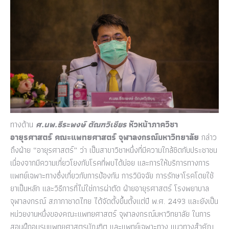
ทางด้าน
ศ.นพ.ธีระพงษ์ ตัณฑวิเชียร
หัวหน้าภาควิชา
อายุรศาสตร์ คณะแพทยศาสตร์ จุฬาลงกรณ์มหาวิทยาลัย
กล่าว
ถึงฝ่าย “อายุรศาสตร์” ว่า เป็นสาขาวิชาหนึ่งที่มีความใกล้ชิดกับประชาชน
เนื่องจากมีความเกี่ยวโยงกับโรคที่พบได้บ่อย และการให้บริการทางการ
แพทย์เฉพาะทางซึ่งเกี่ยวกับการป้องกัน การวินิจฉัย การรักษาโรคโดยใช้
ยาเป็นหลัก และวิธีการที่ไม่ใช่การผ่าตัด ฝ่ายอายุรศาสตร์ โรงพยาบาล
จุฬาลงกรณ์ สภากาชาดไทย ได้จัดตั้งขึ้นตั้งแต่ปี พ.ศ. 2493 และยังเป็น
หน่วยงานหนึ่งของคณะแพทยศาสตร์ จุฬาลงกรณ์มหาวิทยาลัย ในการ
สอนฝึกอบรมแพทยศาสตรบัณฑิต และแพทย์เฉพาะทาง แนวทางสำคัญ