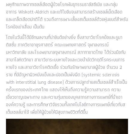
พหุศักยภาพจากเซลล์เลือดผู้ป่วยโรคพันธุกรรมธาลัสซีเมีย และกลุ่ม
อาการ Wiskott-Aldrich และแก้ไขยีนจนสามารถสร้างเซลล์เม็ดเลือด
และเกล็ดเลือดปกติได้ รวมถึงการเพาะเลี้ยงสเต็มเซลล์ด้วยหุ่นยนต์สำหรับ
โรคข้อเข่าเสื่อม เป็นต้น
โดยในวันนี้ได้มีอีกผลงานที่น่ายินดีอย่างยิ่ง ซึ่งสาขาวิชาโรคข้อและรูมา
ติสซั่ม ภาควิชาอายุรศาสตร์ คณะแพทยศาสตร์ จุฬาลงกรณ์
มหาวิทยาลัย และโรงพยาบาลจุฬาลงกรณ์ สภากาชาดไทย ได้ร่วมมือกับ
สาขาโลหิตวิทยา สาขาวิชาระบบหายใจและเวชบำบัดวิกฤติโรคระบบการ
หายใจ และสาขาวิชาโรคติดเชื้อ ร่วมกันรักษาพยาบาลผู้ป่วย จำนวน 2
ราย ที่มีปัญหาผิวหนังแข็งและปอดเป็นพังผืด (systemic sclerosis
with interstitial lung disease) ด้วยการปลูกถ่ายสเต็มเซลล์สำเร็จเป็น
ครั้งแรกของประเทศไทย แสดงให้เห็นถึงความรู้ความสามารถ ความ
เชี่ยวชาญเฉพาะทาง และความทุ่มเทของบุคลากรทางการแพทย์ที่นำเอา
องค์ความรู้ และการศึกษาวิจัยรวมทั้งเทคโนโลยีทางการแพทย์เกี่ยวกับส
เต็มเซลล์มาใช้ เพื่อให้ผู้ป่วยให้มีสุขภาพชีวิตที่ดีขึ้น