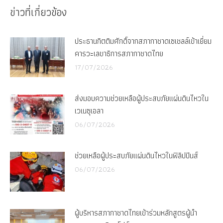
Facebook
X
ข่าวที่เกี่ยวข้อง
ประธานกิตติมศักดิ์จากสภากาชาดเซเชลล์เข้าเยี่ยม
คารวะเลขาธิการสภากาชาดไทย
17/07/2026
ส่งมอบความช่วยเหลือผู้ประสบภัยแผ่นดินไหวใน
เวเนซุเอลา
06/07/2026
ช่วยเหลือผู้ประสบภัยแผ่นดินไหวในฟิลิปปินส์
06/07/2026
ผู้บริหารสภากาชาดไทยเข้าร่วมหลักสูตรผู้นำ