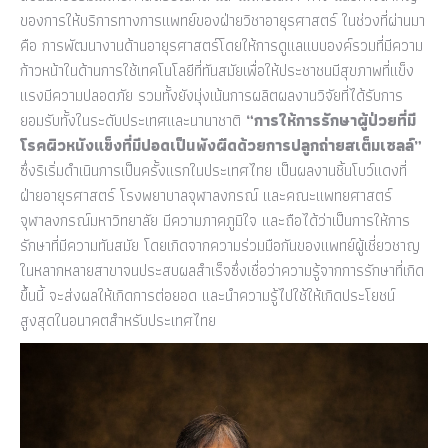
ของการให้บริการทางการแพทย์ของฝ่ายวิชาอายุรศาสตร์ ในช่วงที่ผ่านมา
คือ การพัฒนางานด้านอายุรศาสตร์โดยให้การดูแลแบบองค์รวมที่มีความ
ก้าวหน้าในด้านการใช้เทคโนโลยีที่ทันสมัยเพื่อให้ประชาชนมีสุขภาพที่แข็ง
แรงมีความปลอดภัย รวมทั้งยังมุ่งเน้นการผลิตผลงานวิจัยที่ได้รับการ
ยอมรับทั้งในระดับประเทศและนานาชาติ
“การให้การรักษาผู้ป่วยที่มี
โรคผิวหนังแข็งที่มีปอดเป็นพังผืดด้วยการปลูกถ่ายสเต็มเซลล์”
ซึ่งริเริ่มดำเนินการเป็นครั้งแรกในประเทศไทย เป็นผลงานชิ้นโบว์แดงที่
ฝ่ายอายุรศาสตร์ โรงพยาบาลจุฬาลงกรณ์ และคณะแพทยศาสตร์
จุฬาลงกรณ์มหาวิทยาลัย มีความภาคภูมิใจ และถือได้ว่าเป็นการให้การ
รักษาที่มีความทันสมัย โดยเกิดจากความร่วมมือกันของแพทย์ผู้เชี่ยวชาญ
ในหลากหลายสาขาจนประสบผลสำเร็จซึ่งเชื่อว่าความรู้จากการรักษาที่เกิด
ขึ้นนี้ จะส่งผลให้เกิดการต่อยอด และนำความรู้ไปใช้ให้เกิดประโยชน์
สูงสุดในอนาคตสำหรับประเทศไทย