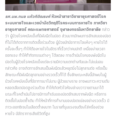
รศ.นพ.กมล แก้วกิติณรงค์
หัวหน้าสาขาวิชาอายุรศาสตร์โรค
ระบบหายใจและเวชบำบัดวิกฤติโรคระบบการหายใจ ภาควิชา
อายุรศาสตร์ คณะแพทยศาสตร์ จุฬาลงกรณ์มหาวิทยาลัย
กล่าว
ว่า ผู้ป่วยโรคหนังแข็งที่มีพังผืดในปอด ส่วนมากมักพบการอักเสบของปอด
ที่ไม่ได้เกิดจากการติดเชื้อร่วมด้วย ผู้ป่วยมักมีอาการไอแห้งๆ หายใจได้
ครั้งละตื้นๆ ทำให้ต้องหายใจในอัตราที่เร็วกว่าคนปกติ เหนื่อยง่ายเวลา
ออกแรง ทำให้ทำกิจกรรมต่างๆ ได้ลดลง การดำเนินโรคของพังผืดใน
ปอดในผู้ป่วยโรคหนังแข็งแต่ละรายมีความแตกต่างกันและไม่แน่นอน
กล่าวคือ อาจเกิดการอักเสบเป็นพังผืดแล้วหยุดนิ่งไม่ลุกลามต่อ หรือเป็น
ลักษณะที่มีพังผืดลุกลามอย่างรวดเร็วก็ได้ ซึ่งลักษณะหลังนี้มักพบในผู้
ป่วยโรคหนังแข็งที่มีอาการมาไม่นาน ผู้ป่วยบางราย อาจพบภาวะความดัน
หลอดเลือดปอดสูงร่วมด้วย ทำให้เกิดหัวใจห้องล่างขวาวายตามมาได้
ขณะที่โรคดำเนินไปอาจมีการกำเริบของปอดอักเสบจากพังผืด หรือการ
ติดเชื้อในปอดซ้ำเติม ทำให้หน้าที่การทำงานของปอดแย่ลงอย่างรวดเร็ว มี
ภาวะออกซิเจนในเลือดต่ำลงมาก ในรายที่รุนแรงจนต้องใส่ครื่องช่วย
หายใจ มีอัตราการเสียชีวิตที่สูง