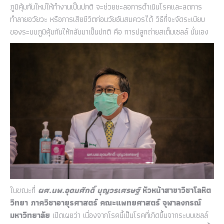
ภูมิคุ้มกันใหม่ให้ทำงานเป็นปกติ จะช่วยชะลอการดำเนินโรคและลดการ
ทำลายอวัยวะ หรือการเสียชีวิตก่อนวัยอันสมควรได้ วิธีที่จะจัดระเบียบ
ของระบบภูมิคุ้มกันให้กลับมาเป็นปกติ คือ การปลูกถ่ายสเต็มเซลล์ นั่นเอง
ในขณะที่
ผศ.นพ.อุดมศักดิ์ บุญวรเศรษฐ์
หัวหน้าสาขาวิชาโลหิต
วิทยา ภาควิชาอายุรศาสตร์ คณะแพทยศาสตร์ จุฬาลงกรณ์
มหาวิทยาลัย
เปิดเผยว่า เนื่องจากโรคนี้เป็นโรคที่เกิดขึ้นจากระบบเซลล์