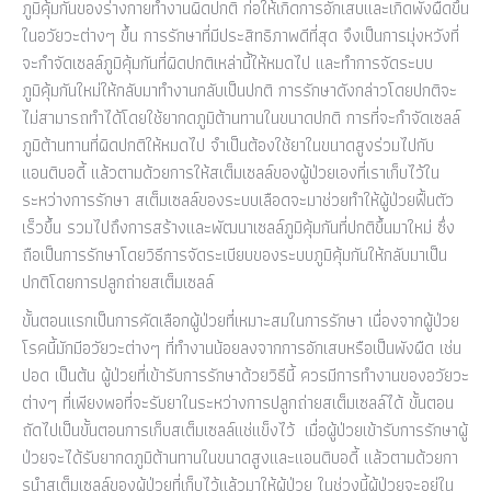
ภูมิคุ้มกันของร่างกายทำงานผิดปกติ ก่อให้เกิดการอักเสบและเกิดพังผืดขึ้น
ในอวัยวะต่างๆ ขึ้น การรักษาที่มีประสิทธิภาพดีที่สุด จึงเป็นการมุ่งหวังที่
จะกำจัดเซลล์ภูมิคุ้มกันที่ผิดปกติเหล่านี้ให้หมดไป และทำการจัดระบบ
ภูมิคุ้มกันใหม่ให้กลับมาทำงานกลับเป็นปกติ การรักษาดังกล่าวโดยปกติจะ
ไม่สามารถทำได้โดยใช้ยากดภูมิต้านทานในขนาดปกติ การที่จะกำจัดเซลล์
ภูมิต้านทานที่ผิดปกติให้หมดไป จำเป็นต้องใช้ยาในขนาดสูงร่วมไปกับ
แอนติบอดี้ แล้วตามด้วยการให้สเต็มเซลล์ของผู้ป่วยเองที่เราเก็บไว้ใน
ระหว่างการรักษา สเต็มเซลล์ของระบบเลือดจะมาช่วยทำให้ผู้ป่วยฟื้นตัว
เร็วขึ้น รวมไปถึงการสร้างและพัฒนาเซลล์ภูมิคุ้มกันที่ปกติขึ้นมาใหม่ ซึ่ง
ถือเป็นการรักษาโดยวิธีการจัดระเบียบของระบบภูมิคุ้มกันให้กลับมาเป็น
ปกติโดยการปลูกถ่ายสเต็มเซลล์
ขั้นตอนแรกเป็นการคัดเลือกผู้ป่วยที่เหมาะสมในการรักษา เนื่องจากผู้ป่วย
โรคนี้มักมีอวัยวะต่างๆ ที่ทำงานน้อยลงจากการอักเสบหรือเป็นพังผืด เช่น
ปอด เป็นต้น ผู้ป่วยที่เข้ารับการรักษาด้วยวิธีนี้ ควรมีการทำงานของอวัยวะ
ต่างๆ ที่เพียงพอที่จะรับยาในระหว่างการปลูกถ่ายสเต็มเซลล์ได้ ขั้นตอน
ถัดไปเป็นขั้นตอนการเก็บสเต็มเซลล์แช่แข็งไว้ เมื่อผู้ป่วยเข้ารับการรักษาผู้
ป่วยจะได้รับยากดภูมิต้านทานในขนาดสูงและแอนติบอดี้ แล้วตามด้วยกา
รนำสเต็มเซลล์ของผู้ป่วยที่เก็บไว้แล้วมาให้ผู้ป่วย ในช่วงนี้ผู้ป่วยจะอยู่ใน