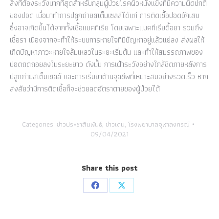
สิ่งที่ต้องระวังมากที่สุดสำหรับกลุ่มผู้ป่วยโรคผิวหนังแข็งที่มีความผิดปกติ
ของปอด เมื่อมาทำการปลูกถ่ายสเต็มเซลล์ได้แก่ การติดเชื้อปอดอักเสบ
ซึ่งอาจเกิดขึ้นได้จากทั้งเชื้อแบคทีเรีย โดยเฉพาะแบคทีเรียดื้อยา รวมถึง
เชื้อรา เนื่องจากจะทำให้ระบบการหายใจที่มีปัญหาอยู่แล้วแย่ลง ส่งผลให้
เกิดปัญหาภาวะหายใจล้มเหลวในระยะเริ่มต้น และทำให้สมรรถภาพของ
ปอดถดถอยลงในระยะยาว ดังนั้น การเฝ้าระวังอย่างใกล้ชิดภายหลังการ
ปลูกถ่ายสเต็มเซลล์ และการเริ่มยาต้านจุลชีพที่เหมาะสมอย่างรวดเร็ว หาก
สงสัยว่ามีการติดเชื้อก็จะช่วยลดอัตราตายของผู้ป่วยได้
Categories:
ข่าวประชาสัมพันธ์
,
ข่าวเด่น
,
โรงพยาบาลจุฬาลงกรณ์
09/04/2021
Share this post
Share
Share
on
on