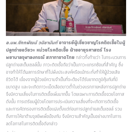
อ.นพ.จักกพัฒน์ วนิชานันท์
อาจารย์ผู้เชี่ยวชาญโรคติดเชื้อในผู้
ปลูกถ่ายอวัยวะ หน่วยโรคติดเชื้อ ฝ่ายอายุรศาสตร์ โรง
พยาบาลจุฬาลงกรณ์ สภากาชาดไทย
กล่าวทิ้งท้ายว่า ในกระบวนการ
ปลูกถ่ายสเต็มเซลล์นั้น ภาวะติดเชื้อถือว่าเป็นภาวะแทรกซ้อนที่สำคัญ ซึ่ง
อาจทำให้ได้ผลการรักษาที่ไม่พึงประสงค์หรือแม้กระทั่งทำให้ผู้ป่วยเสีย
ชีวิตได้ เนื่องจากผู้ป่วยมีความจำเป็นที่จะต้องได้รับยากดภูมิคุ้มกันที่มี
ขนาดสูง และจะเกิดภาวะเม็ดเลือดขาวต่ำในช่วงแรกภายหลังการปลูกถ่าย
จึงมีความเสี่ยงในการติดเชื้อเพิ่มมากขึ้น โดยเฉพาะการติดเชื้อฉวยโอกาส
ดังนั้น การเตรียมผู้ป่วยโดยการประเมินความเสี่ยงที่จะเกิดการติดเชื้อ
และการคัดกรองการติดเชื้อแฝงตั้งแต่ก่อนการปลูกถ่ายสเต็มเซลล์ รวม
ถึงการให้ยาต้านจุลชีพเพื่อป้องกัน จึงมีความสำคัญเป็นอย่างมากในการ
ลดโอกาสในการติดเชื้อดังกล่าว