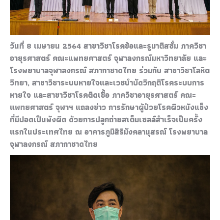
วันที่ 8 เมษายน 2564 สาขาวิชาโรคข้อและรูมาติสซั่ม ภาควิชา
อายุรศาสตร์ คณะแพทยศาสตร์ จุฬาลงกรณ์มหาวิทยาลัย และ
โรงพยาบาลจุฬาลงกรณ์ สภากาชาดไทย ร่วมกับ สาขาวิชาโลหิต
วิทยา, สาขาวิชาระบบหายใจและเวชบำบัดวิกฤติโรคระบบการ
หายใจ และสาขาวิชาโรคติดเชื้อ ภาควิชาอายุรศาสตร์ คณะ
แพทยศาสตร์ จุฬาฯ แถลงข่าว การรักษาผู้ป่วยโรคผิวหนังแข็ง
ที่มีปอดเป็นพังผืด ด้วยการปลูกถ่ายสเต็มเซลล์สำเร็จเป็นครั้ง
แรกในประเทศไทย ณ อาคารภูมิสิริมังคลานุสรณ์ โรงพยาบาล
จุฬาลงกรณ์ สภากาชาดไทย