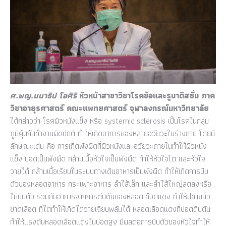
ศ.พญ.มนาธิป โอศิริ
หัวหน้าสาขาวิชาโรคข้อและรูมาติสซั่ม ภาค
วิชาอายุรศาสตร์ คณะแพทยศาสตร์ จุฬาลงกรณ์มหาวิทยาลัย
ได้กล่าวว่า โรคผิวหนังแข็ง หรือ systemic sclerosis เป็นโรคในกลุ่ม
ภูมิคุ้มกันทำงานผิดปกติ ทำให้เกิดอาการของหลายอวัยวะในร่างกาย โดยมี
ลักษณะเด่น คือ การเกิดพังผืดที่ผิวหนังและอวัยวะภายในทำให้ผิวหนัง
แข็ง ปอดเป็นพังผืด กล้ามเนื้อหัวใจเป็นพังผืด ทำให้หัวใจโต และหัวใจ
วายได้ กล้ามเนื้อเรียบในระบบทางเดินอาหารเป็นพังผืด ทำให้เกิดการบีบ
ตัวของหลอดอาหาร กระเพาะอาหาร ลำไส้เล็ก และลำไส้ใหญ่ลดลงหรือ
ไม่บีบตัว ร่วมกับอาการจากการตีบตันของหลอดเลือดแดง ทำให้ปลายนิ้ว
ขาดเลือด ที่ไตทำให้เกิดไตวายเฉียบพลันได้ หลอดเลือดแดงที่ปอดตีบตัน
ทำให้แรงดันหลอดเลือดแดงในปอดสูง มีผลต่อการบีบตัวของหัวใจทำให้