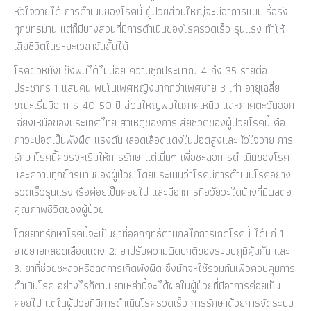
หัวใจวายได้ การดำเนินของโรคนี้ ผู้ป่วยส่วนใหญ่จะมีอาการแบบเรื้อรัง
ทุกข์ทรมาน แต่ก็มีบางส่วนที่มีการดำเนินของโรครวดเร็ว รุนแรง ทำให้
เสียชีวิตในระยะเวลาอันสั้นได้
โรคผิวหนังแข็งพบได้ไม่บ่อย ความชุกประมาณ 4 ถึง 35 รายต่อ
ประชากร 1 แสนคน พบในเพศหญิงมากกว่าเพศชาย 3 เท่า อายุเฉลี่ย
ขณะเริ่มมีอาการ 40-50 ปี ส่วนใหญ่พบในภาคเหนือ และภาคตะวันออก
เฉียงเหนือของประเทศไทย สาเหตุของการเสียชีวิตของผู้ป่วยโรคนี้ คือ
ภาวะปอดเป็นพังผืด แรงดันหลอดเลือดแดงในปอดสูงและหัวใจวาย การ
รักษาโรคนี้ควรจะเริ่มให้การรักษาแต่เนิ่นๆ เพื่อชะลอการดำเนินของโรค
และความทุกข์ทรมานของผู้ป่วย โดยประเมินว่าโรคมีการดำเนินโรคอย่าง
รวดเร็วรุนแรงหรือค่อยเป็นค่อยไป และมีอาการที่อวัยวะใดบ้างที่มีผลต่อ
คุณภาพชีวิตของผู้ป่วย
โดยยาที่รักษาโรคนี้จะเป็นยาที่ออกฤทธิ์ตามกลไกการเกิดโรคนี้ ได้แก่ 1.
ยาขยายหลอดเลือดแดง 2. ยาปรับความผิดปกติของระบบภูมิคุ้มกัน และ
3. ยาที่ช่วยชะลอหรือลดการเกิดพังผืด ซึ่งมักจะใช้ร่วมกันเพื่อควบคุมการ
ดำเนินโรค อย่างไรก็ตาม ยาเหล่านี้จะได้ผลในผู้ป่วยที่มีอาการค่อยเป็น
ค่อยไป แต่ในผู้ป่วยที่มีการดำเนินโรครวดเร็ว การรักษาด้วยการจัดระบบ