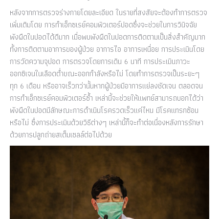
หลังจากการตรวจร่างกายโดยละเอียด ในรายที่สงสัยจะต้องทำการตรวจ
เพิ่มเติมโดย การทำเอ็กซเรย์คอมพิวเตอร์ปอดซึ่งจะช่วยในการวินิจฉัย
พังผืดในปอดได้ดีมาก เมื่อพบพังผืดในปอดการติดตามเป็นสิ่งสำคัญมาก
ทั้งการติดตามอาการของผู้ป่วย อาการไอ อาการเหนื่อย การประเมินโดย
การวัดความจุปอด การตรวจโดยการเดิน 6 นาที การประเมินภาวะ
ออกซิเจนในเลือดต่ำขณะออกกำลังหรือไม่ โดยทำการตรวจเป็นระยะๆ
ทุก 6 เดือน หรืออาจเร็วกว่านั้นหากผู้ป่วยมีอาการแย่ลงชัดเจน ตลอดจน
การทำเอ็กซเรย์คอมพิวเตอร์ซ้ำ เหล่านี้จะช่วยให้แพทย์สามารถบอกได้ว่า
พังผืดในปอดมีลักษณะการดำเนินโรครวดเร็วแค่ไหน มีโรคแทรกซ้อน
หรือไม่ ซึ่งการประเมินด้วยวิธีต่างๆ เหล่านี้ก็จะทำต่อเนื่องหลังการรักษา
ด้วยการปลูกถ่ายสเต็มเซลล์ต่อไปด้วย